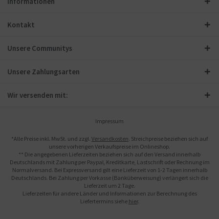
Informationen
Kontakt
Unsere Communitys
Unsere Zahlungsarten
Wir versenden mit:
Impressum
*Alle Preise inkl. MwSt. und zzgl.
Versandkosten
. Streichpreise beziehen sich auf
unsere vorherigen Verkaufspreise im Onlineshop.
** Die angegebenen Lieferzeiten beziehen sich auf den Versand innerhalb
Deutschlands mit Zahlung per Paypal, Kreditkarte, Lastschrift oder Rechnung im
Normalversand. Bei Expressversand gilt eine Lieferzeit von 1-2 Tagen innerhalb
Deutschlands. Bei Zahlung per Vorkasse (Banküberweisung) verlängert sich die
Lieferzeit um 2 Tage.
Lieferzeiten für andere Länder und Informationen zur Berechnung des
Liefertermins siehe
hier
.