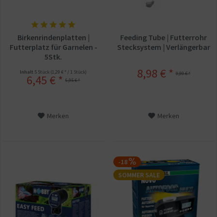
Birkenrindenplatten |
Feeding Tube | Futterrohr
Futterplatz für Garnelen -
Stecksystem | Verlängerbar
5Stk.
8,98 € *
Inhalt
5 Stück
(1,29 € * / 1 Stück)
9,99 € *
6,45 € *
6,95 € *
Merken
Merken
-18
SOMMER SALE