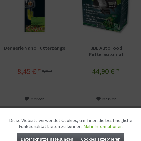
Dennerle Nano Futterzange
JBL AutoFood
Futterautomat
8,45 € *
44,90 € *
8,90 € *
Merken
Merken
Diese Website verwendet Cookies, um Ihnen die bestmögliche
Aktiv
Funktionale
Funktionalität bieten zu können.
Mehr Informationen
Ausverkauft
Ausverkauft
Datenschutzeinstellungen
Cookies akzeptieren
Aktiv
Marketing