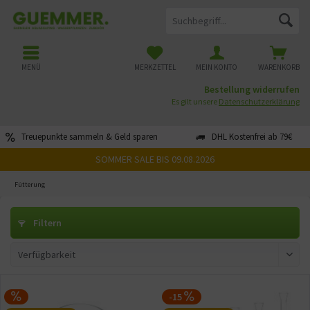
MENÜ
MERKZETTEL
MEIN KONTO
WARENKORB
Bestellung widerrufen
Es gilt unsere
Datenschutzerklärung
Treuepunkte sammeln & Geld sparen
DHL Kostenfrei ab 79€
SOMMER SALE BIS 09.08.2026
Fütterung
Filtern
-15