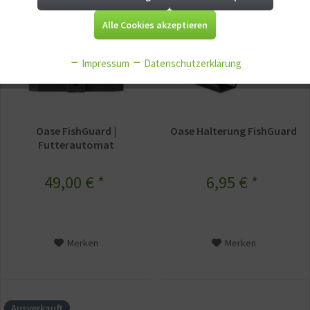
Alle Cookies akzeptieren
Aktiv
Tracking
Impressum
Datenschutzerklärung
Aktiv
Service
Aktiv
Sonstige
Oase FishGuard |
Oase Halterung FishGuard
Futterautomat
49,00 € *
6,95 € *
Merken
Merken
Ausverkauft