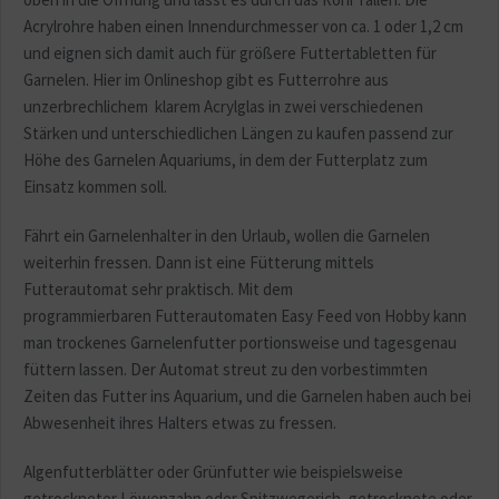
Acrylrohre haben einen Innendurchmesser von ca. 1 oder 1,2 cm
und eignen sich damit auch für größere Futtertabletten für
Garnelen. Hier im Onlineshop gibt es Futterrohre aus
unzerbrechlichem klarem Acrylglas in zwei verschiedenen
Stärken und unterschiedlichen Längen zu kaufen passend zur
Höhe des Garnelen Aquariums, in dem der Futterplatz zum
Einsatz kommen soll.
Fährt ein Garnelenhalter in den Urlaub, wollen die Garnelen
weiterhin fressen. Dann ist eine Fütterung mittels
Futterautomat sehr praktisch. Mit dem
programmierbaren Futterautomaten Easy Feed von Hobby kann
man trockenes Garnelenfutter portionsweise und tagesgenau
füttern lassen. Der Automat streut zu den vorbestimmten
Zeiten das Futter ins Aquarium, und die Garnelen haben auch bei
Abwesenheit ihres Halters etwas zu fressen.
Algenfutterblätter oder Grünfutter wie beispielsweise
getrockneter Löwenzahn oder Spitzwegerich, getrocknete oder