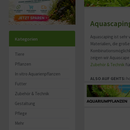
Aquascaping
Aquascaping ist sehr 
Kategorien
Materialien, die groß
Kombinationsmöglichke
Tiere
zeigen wir Aquascape
Pflanzen
Zubehör & Technik
fü
In vitro Aquarienpflanzen
ALSO AUF GEHTS:
ho
Futter
Zubehör & Technik
Gestaltung
Pflege
Mehr