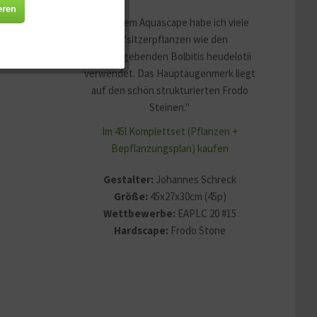
Aktiv
eren
"In diesem Aquascape habe ich viele
Aufsitzerpflanzen wie den
Aktiv
namensgebenden Bolbitis heudelotii
verwendet. Das Hauptaugenmerk liegt
Aktiv
auf den schön strukturierten Frodo
Steinen."
Im 45l Komplettset (Pflanzen +
Aktiv
Bepflanzungsplan) kaufen
Gestalter:
Johannes Schreck
Größe:
45x27x30cm (45p)
Wettbewerbe:
EAPLC 20 #15
Hardscape:
Frodo Stone