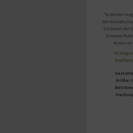
"In diesem Iwag
den martialische
Schönheit der S
Schwarm Rubin
Kreise um 
Im Iwagum
Bepflanzu
Gestalte
Größe:
6
Wettbew
Hardsca