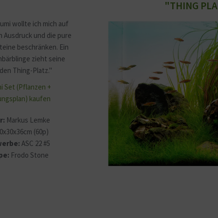
"THING PLA
umi wollte ich mich auf
n Ausdruck und die pure
teine beschränken. Ein
bärblinge zieht seine
den Thing-Platz."
i Set (Pflanzen +
ngsplan) kaufen
r:
Markus Lemke
0x30x36cm (60p)
erbe:
ASC 22 #5
pe:
Frodo Stone