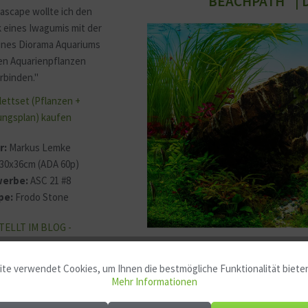
"BEACHPATH" | 
ascape wollte ich den
 eines Iwagumis mit der
ines Diorama Aquariums
en Aquarienpflanzen
rbinden."
lettset (Pflanzen +
ngsplan) kaufen
r:
Markus Lemke
30x36cm (ADA 60p)
erbe:
ASC 21 #8
pe:
Frodo Stone
TELLT IM BLOG -
te verwendet Cookies, um Ihnen die bestmögliche Funktionalität biete
Mehr Informationen