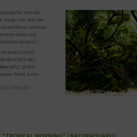
uascape hat mich das
t 'Kongo' von Josh Sim
Farne und Moose verleihen
m einen wilden und
atürlichen Eindruck."
Johannes Schreck
45x45cm (ADA 90p)
rbe:
IAPLC 20 #327
uniper Wood, Seiryu
TELLT IM BLOG -
"TROPICAL MORNING" | NATURAQUARIU