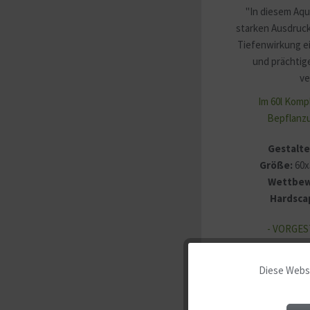
"In diesem Aqu
starken Ausdruck
Tiefenwirkung e
und prächtig
ve
Im 60l Komp
Bepflanzu
Gestalte
Größe:
60x
Wettbew
Hardsca
- VORGES
Diese Websi
Funktionale