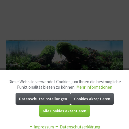
Diese Website verwendet Cookies, um Ihnen die bestmögliche
Aktiv
Funktionale
Funktionalität bieten zu können.
Mehr Informationen
Datenschutzeinstellungen
Cookies akzeptieren
Aktiv
Marketing
Alle Cookies akzeptieren
Aktiv
Tracking
"Falling" von Sebastian Pfahl ist ein Iwagumi Aquarium, das durch
Impressum
Datenschutzerklärung