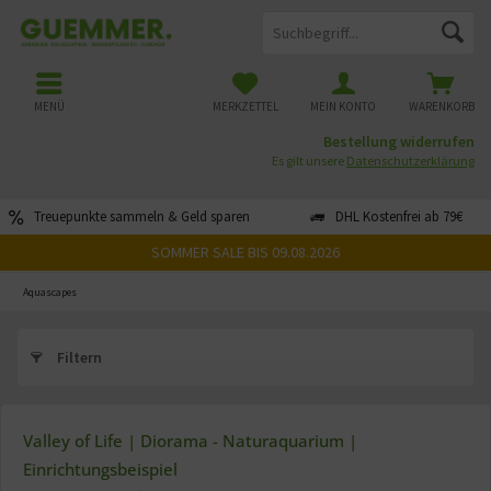
MENÜ
MERKZETTEL
MEIN KONTO
WARENKORB
Bestellung widerrufen
Es gilt unsere
Datenschutzerklärung
Treuepunkte sammeln & Geld sparen
DHL Kostenfrei ab 79€
SOMMER SALE BIS 09.08.2026
Aquascapes
Filtern
Valley of Life | Diorama - Naturaquarium |
Einrichtungsbeispiel