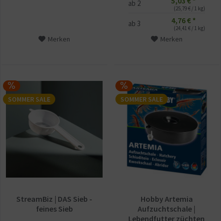
5,03 € *
ab
2
(25,79 € / 1 kg)
4,76 € *
ab
3
(24,41 € / 1 kg)
Merken
Merken
SOMMER SALE
SOMMER SALE
StreamBiz | DAS Sieb -
Hobby Artemia
feines Sieb
Aufzuchtschale |
Lebendfutter züchten