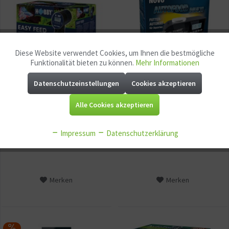
Diese Website verwendet Cookies, um Ihnen die bestmögliche
Aktiv
Funktionale
Funktionalität bieten zu können.
Mehr Informationen
Datenschutzeinstellungen
Cookies akzeptieren
Aktiv
Marketing
Hobby Easy Feed,
JBL | PRONOVO AUTOFOOD
Alle Cookies akzeptieren
Futterautomat
MULTI Futterautomat
Aktiv
Tracking
29,90 € *
48,90 € *
Impressum
Datenschutzerklärung
59,90 € *
Aktiv
Service
Aktiv
Sonstige
Merken
Merken