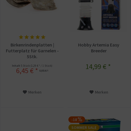
Birkenrindenplatten |
Hobby Artemia Easy
Futterplatz für Garnelen -
Breeder
5Stk.
14,99 € *
Inhalt
5 Stück
(1,29 € * / 1 Stück)
6,45 € *
6,95 € *
Merken
Merken
-18
SOMMER SALE