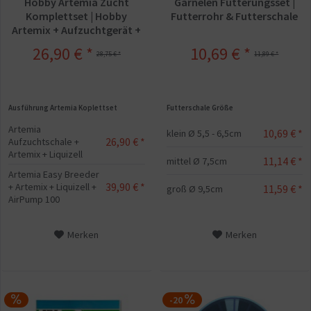
Hobby Artemia Zucht
Garnelen Fütterungsset |
Komplettset | Hobby
Futterrohr & Futterschale
Artemix + Aufzuchtgerät +
Aufzuchtfutter
26,90 € *
10,69 € *
28,75 € *
11,89 € *
Ausführung Artemia Koplettset
Futterschale Größe
Artemia
10,69 € *
klein Ø 5,5 - 6,5cm
26,90 € *
Aufzuchtschale +
Artemix + Liquizell
11,14 € *
mittel Ø 7,5cm
Artemia Easy Breeder
39,90 € *
+ Artemix + Liquizell +
11,59 € *
groß Ø 9,5cm
AirPump 100
Merken
Merken
-20