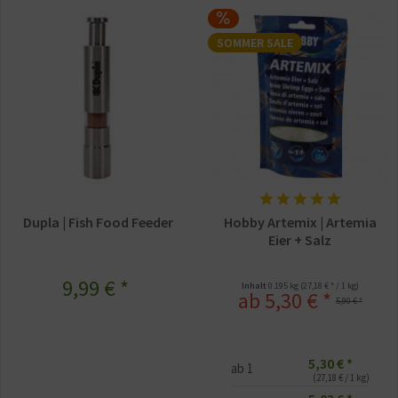
SOMMER SALE
Dupla | Fish Food Feeder
Hobby Artemix | Artemia
Eier + Salz
9,99 € *
Inhalt
0.195 kg
(27,18 € * / 1 kg)
ab 5,30 € *
5,90 € *
5,30 € *
ab
1
(27,18 € / 1 kg)