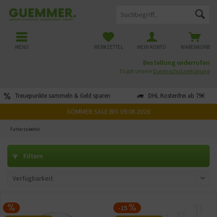
MENÜ
MERKZETTEL
MEIN KONTO
WARENKORB
Bestellung widerrufen
Es gilt unsere
Datenschutzerklärung
Treuepunkte sammeln & Geld sparen
DHL Kostenfrei ab 79€
SOMMER SALE BIS 09.08.2026
Futterzubehör
Filtern
-15