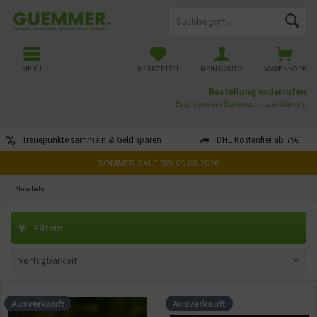
MENÜ
MERKZETTEL
MEIN KONTO
WARENKORB
Bestellung widerrufen
Es gilt unsere
Datenschutzerklärung
Treuepunkte sammeln & Geld sparen
DHL Kostenfrei ab 79€
SOMMER SALE BIS 09.08.2026
Muscheln
Filtern
Ausverkauft
Ausverkauft