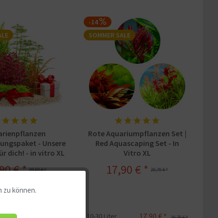
-14
ALE
SOMMER SALE
arienpflanzen
Rote Aquariumpflanzen Set |
ungspaket - Unsere
Red Aquascaping Set - In
r dich! - in vitro XL
Vitro XL
90 € *
17,90 € *
39,60 € *
20,70 € *
n zu können.
Aktiv
4x In
17,90 € *
10-30 Liter
29,90 € *
20,70 € *