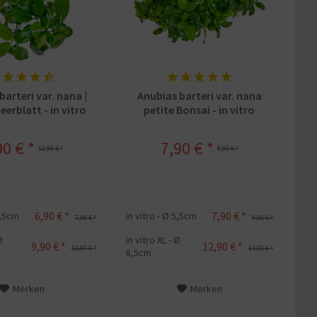
barteri var. nana |
Anubias barteri var. nana
erblatt - in vitro
petite Bonsai - in vitro
90 € *
7,90 € *
12,90 € *
9,90 € *
6,90 € *
7,90 € *
5,5cm
in vitro - Ø 5,5cm
7,90 € *
9,90 € *
Ø
in vitro XL - Ø
9,90 € *
12,90 € *
12,90 € *
14,90 € *
8,5cm
Merken
Merken