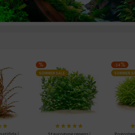
-14
SOMMER SALE
SOMMER S
atifida |
Staurogyne repens |
Pogostemo