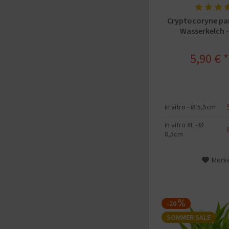
Cryptocoryne par
Wasserkelch - 
5,90 € *
in vitro - Ø 5,5cm
in vitro XL - Ø
8,5cm
Merk
-20
SOMMER SALE