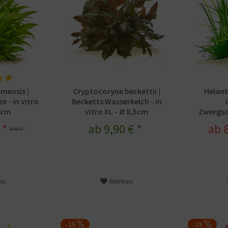
amensis |
Cryptocoryne beckettii |
Helant
e - in vitro
Becketts Wasserkelch - in
,5cm
vitro XL - Ø 8,5cm
Zwergsc
vitr
 *
ab 9,90 € *
ab 8
9,90 € *
en
Merken
-15
-15