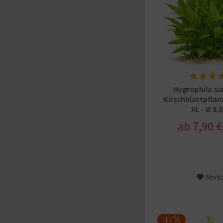
Hygrophila si
Kirschblattpflanz
XL - Ø 8
ab 7,90 €
Merk
-11