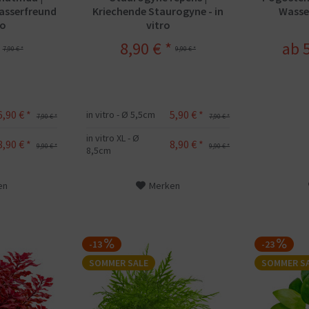
Wasserfreund
Kriechende Staurogyne - in
Wasser
ro
vitro
8,90 € *
ab 5
7,90 € *
9,90 € *
6,90 € *
5,90 € *
in vitro - Ø 5,5cm
7,90 € *
7,90 € *
in vitro XL - Ø
8,90 € *
8,90 € *
9,90 € *
9,90 € *
8,5cm
en
Merken
-13
-23
SOMMER SALE
SOMMER S