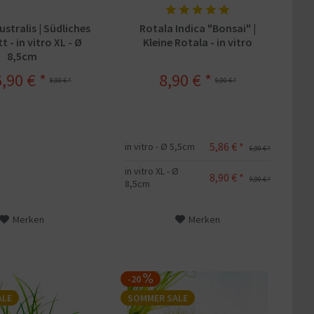
stralis | Südliches
Rotala Indica "Bonsai" |
t - in vitro XL - Ø
Kleine Rotala - in vitro
8,5cm
,90 € *
8,90 € *
8,90 € *
9,90 € *
5,86 € *
in vitro - Ø 5,5cm
6,90 € *
in vitro XL - Ø
8,90 € *
9,90 € *
8,5cm
Merken
Merken
-20
ALE
SOMMER SALE