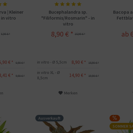
va | Kleiner
Bucephalandra sp.
Bacopa au
in vitro
"Filiformis/Rosmarin" - in
Fettblat
vitro
8,90 € *
ab 6
6,90 € *
15,90 € *
5,90 € *
8,90 € *
in vitro - Ø 5,5cm
6,90 € *
15,90 € *
in vitro XL - Ø
8,41 € *
14,90 € *
9,90 € *
19,90 € *
8,5cm
en
Merken
Ausverkauft
SOMMER S