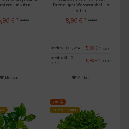
stern - in vitro
Dreiteiliger Wassernabel - in
vitro
,90 € *
8,90 € *
6,90 € *
9,90 € *
5,90 € *
in vitro - Ø 5,5cm
6,90 € *
in vitro XL - Ø
8,90 € *
9,90 € *
8,5cm
Merken
Merken
-20
ALE
SOMMER SALE