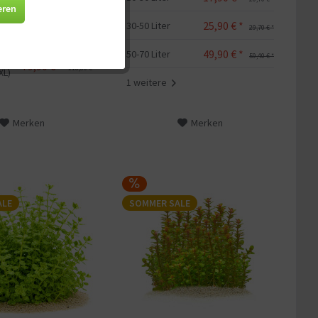
Aktiv
39,60 € *
eren
25,90 € *
30-50 Liter
8x In
29,70 € *
54,90 € *
79,20 € *
Aktiv
49,90 € *
50-70 Liter
59,40 € *
79,90 € *
118,80 € *
XL)
1 weitere
Aktiv
Merken
Merken
Aktiv
ALE
SOMMER SALE