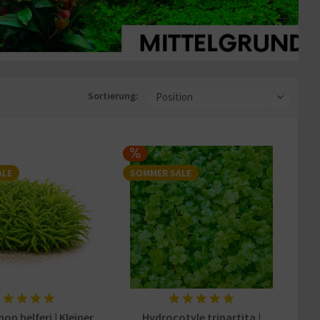
Sortierung:
ALE
SOMMER SALE
n helferi | Kleiner
Hydrocotyle tripartita |