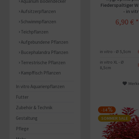
Aquarium Bodendecker
Fiederspaltiger 
- in vit
Aufsitzerpflanzen
6,90 € *
Schwimmpflanzen
Teichpflanzen
Aufgebundene Pflanzen
in vitro - Ø 5,5cm
Bucephalandra Pflanzen
in vitro XL - Ø
Terrestrische Pflanzen
8,5cm
Kampffisch Pflanzen
Merk
In vitro Aquarienpflanzen
Futter
Zubehör & Technik
-14
Gestaltung
SOMMER SALE
Pflege