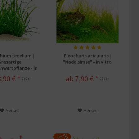
hium tenellum |
Eleocharis acicularis |
Grasartige
"Nadelsimse" - in vitro
hwertpflanze - in
o XL - Ø 8,5cm
,90 € *
ab 7,90 € *
9,90 € *
9,90 € *
Merken
Merken
-15