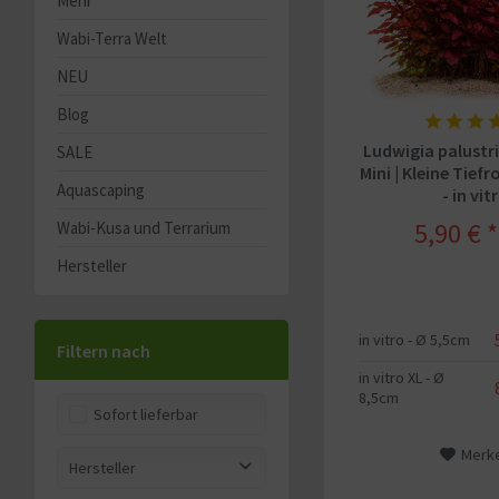
Mehr
Wabi-Terra Welt
NEU
Blog
Ludwigia palustr
SALE
Mini | Kleine Tief
Aquascaping
- in vit
5,90 € *
Wabi-Kusa und Terrarium
Hersteller
in vitro - Ø 5,5cm
Filtern nach
in vitro XL - Ø
8,5cm
Sofort lieferbar
Merk
Hersteller