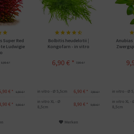
is Super Red
Bolbitis heudelotii |
Anubias 
rote Ludwigie
Kongofarn - in vitro
Zwergspe
ro
6,90 € *
9,
6,90 € *
7,90 € *
5,90 € *
6,90 € *
in vitro - Ø 5,5cm
in vitro - Ø 
6,90 € *
7,90 € *
in vitro XL - Ø
in vitro XL - 
8,90 € *
8,90 € *
9,90 € *
9,90 € *
8,5cm
8,5cm
en
Merken