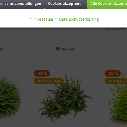
Vitro XL)
enschutzeinstellungen
Cookies akzeptieren
Alle Cookies akzepti
in vitro XL - Ø
50-70 Liter (
7,90 € *
7,90 € *
8,90 € *
9,90 € *
8,5cm
Vitro XL)
Impressum
Datenschutzerklärung
80-150 Liter
(12x In Vitro 
en
Merken
-44
-22
SOMMER SALE
SOMMER S