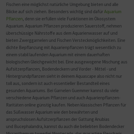
Fischen eine möglichst natürliche Umgebung bieten und alle
Blicke auf sich ziehen. Besonders wichtig sind dafür
Aquarium
Pflanzen
, denn sie erfüllen viele Funktionen im Ökosystem
Aquarium. Aquarium Pflanzen produzieren Sauerstoff, nehmen
überschüssige Nährstoffe aus dem Aquarienwasser auf und
bieten Zwerggarnelen und Fischen Versteckmöglichkeiten. Eine
dichte Bepflanzung mit Aquarienpflanzen trägt wesentlich zu
einem stabil laufenden Aquarium mit einem dauerhaften
biologischen Gleichgewicht bei. Eine ausgewogene Mischung aus
Aufsitzerpflanzen, Bodendeckern und Vorder - Mittel - und
Hintergrundpflanzen sieht in deinem Aquascape also nicht nur
toll aus, sondern ist auch essentieller Bestandteil eines
gesunden Aquariums. Bei Garnelen Guemmer kannst du viele
verschiedene Aquarium Pflanzen und auch Aquarienpflanzen-
Raritäten online günstig kaufen. Neben klassischen Pflanzen für
das Süßwasser Aquarium wie den bewährten und
anspruchslosen Aufsitzerpflanzen der Gattung Anubias
und Bucephalandra, kannst du auch die beliebten Bodendecker
Micranthemum tweediei Montecarlo, das grasartige Eleocharis