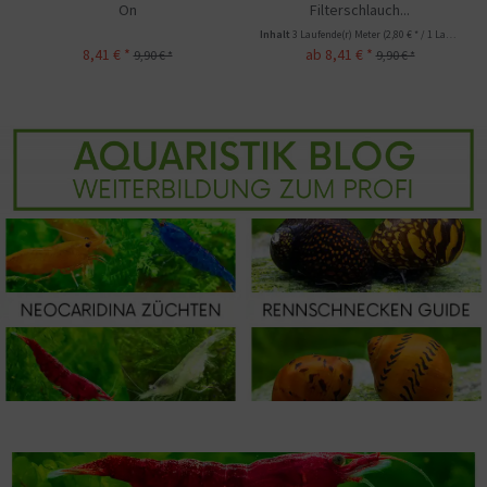
Filterschlauch...
Testflüssigkeit 20...
Inhalt
3 Laufende(r) Meter
(2,80 € * / 1 Laufende(r) Meter)
Inhalt
0.03 Liter
(296,67 € * / 1 Liter)
ab 8,41 € *
8,90 € *
9,90 € *
9,90 € *