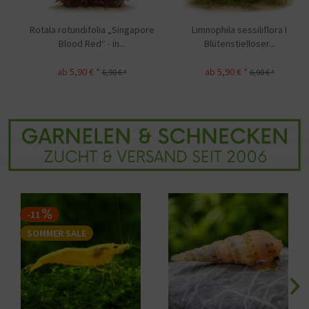
Rotala rotundifolia „Singapore
Limnophila sessiliflora I
Blood Red“ - in...
Blütenstielloser...
ab 5,90 € *
ab 5,90 € *
6,90 € *
6,90 € *