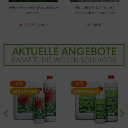
Turmdeckelschnecke |
Anthrazit-Napfschnecke |
Melanoides tuberculata
Neritina pulligera
ab 1,99 € *
ab 3,49 € *
-15
-15
SOMMER SALE
SOMMER SALE