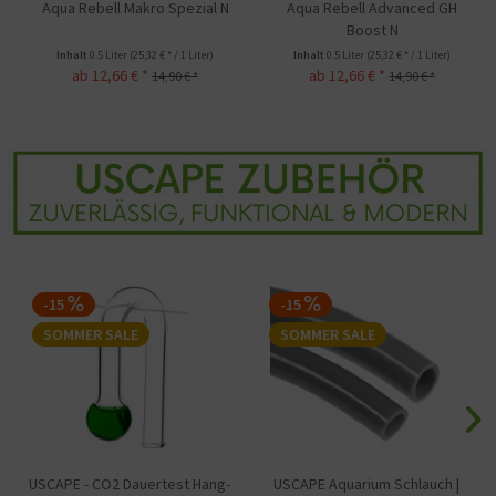
Aqua Rebell Advanced GH
Aqua Rebell Makro Basic
Boost N
Phosphat
Inhalt
0.5 Liter
(25,32 € * / 1 Liter)
Inhalt
0.5 Liter
(23,62 € * / 1 Liter)
ab 12,66 € *
ab 11,81 € *
14,90 € *
13,90 € *
-15
SOMMER SALE
SOMMER SALE
g-
USCAPE Aquarium Schlauch |
USCAPE - CO2 Dauertest