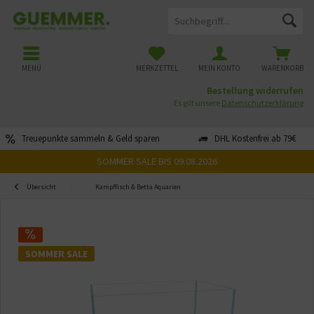
MENÜ
MERKZETTEL
MEIN KONTO
WARENKORB
Bestellung widerrufen
Es gilt unsere
Datenschutzerklärung
Treuepunkte sammeln & Geld sparen
DHL Kostenfrei ab 79€
SOMMER SALE BIS 09.08.2026
Übersicht
Kampffisch & Betta Aquarien
SOMMER SALE