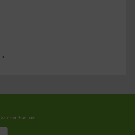
Aktiv
com
n Garnelen-Guemmer.