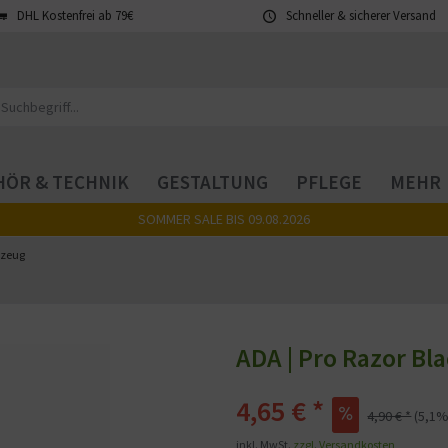
DHL Kostenfrei ab 79€
Schneller & sicherer Versand
ÖR & TECHNIK
GESTALTUNG
PFLEGE
MEHR
SOMMER SALE BIS 09.08.2026
kzeug
ADA | Pro Razor Bla
4,65 € *
4,90 € *
(5,1%
inkl. MwSt.
zzgl. Versandkosten