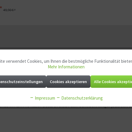
*
49,90 € *
atzklingen - 2 Stk."
te verwendet Cookies, um Ihnen die bestmögliche Funktionalität biete
Mehr Informationen
den ADA Pro Razor
enschutzeinstellungen
Cookies akzeptieren
Alle Cookies akzepti
n ADA Pro Razor Scheibenreiniger. Sie wurden entwickelt, um Beläge u
Impressum
Datenschutzerklärung
enau im ADA Pro Razor. Dadurch bleibt dein Scheibenreiniger jederzeit e