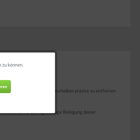
n zu können.
Aktiv
Aktiv
eren
nd Ablagerungen von Aquarienscheiben präzise zu entfernen
Aktiv
insatzbereit für die regelmäßige Reinigung deiner
Aktiv