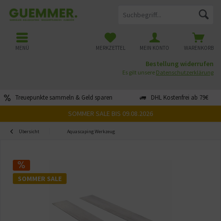
MENÜ
MERKZETTEL
MEIN KONTO
WARENKORB
Bestellung widerrufen
Es gilt unsere
Datenschutzerklärung
Treuepunkte sammeln & Geld sparen
DHL Kostenfrei ab 79€
SOMMER SALE BIS 09.08.2026
Übersicht
Aquascaping Werkzeug
SOMMER SALE