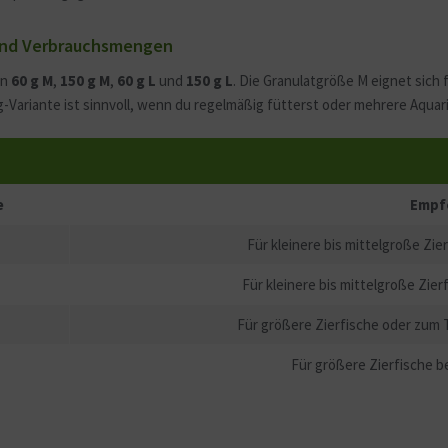
n und Verbrauchsmengen
en
60 g M
,
150 g M
,
60 g L
und
150 g L
. Die Granulatgröße M eignet sich 
-Variante ist sinnvoll, wenn du regelmäßig fütterst oder mehrere Aquar
e
Empf
Für kleinere bis mittelgroße Zi
Für kleinere bis mittelgroße Zie
Für größere Zierfische oder zum
Für größere Zierfische 