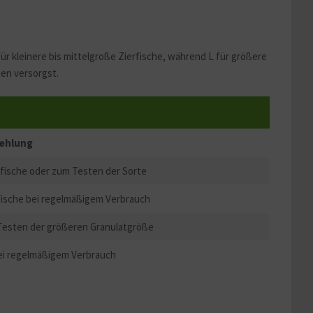
für kleinere bis mittelgroße Zierfische, während L für größere
ien versorgst.
ehlung
erfische oder zum Testen der Sorte
rfische bei regelmäßigem Verbrauch
 Testen der größeren Granulatgröße
bei regelmäßigem Verbrauch