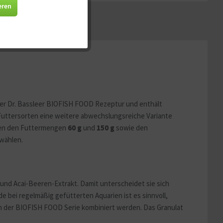
Aktiv
eren
Aktiv
Aktiv
Aktiv
f der Dr. Bassleer BIOFISH FOOD Rezeptur und enthält
 Futtersorten eine weitere abwechslungsreiche Variante
chen den Futtermengen
60 g
und
150 g
sowie den
wählen.
und Acai-Beeren-Extrakt. Damit unterscheidet sie sich
 bei regelmäßig gefütterten Aquarien ist es sinnvoll,
n der BIOFISH FOOD Serie kombiniert werden. Das Granulat