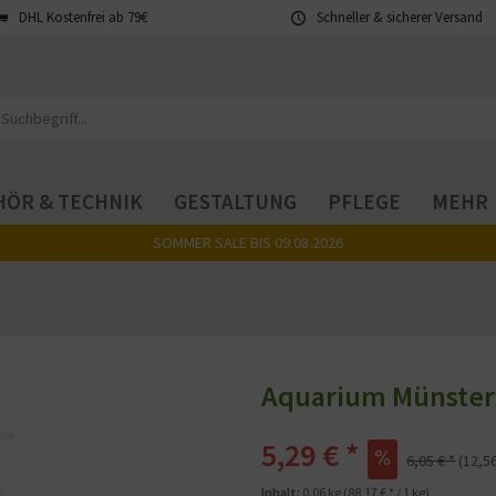
DHL Kostenfrei ab 79€
Schneller & sicherer Versand
ÖR & TECHNIK
GESTALTUNG
PFLEGE
MEHR
SOMMER SALE BIS 09.08.2026
Aquarium Münster |
5,29 € *
6,05 € *
(12,5
Inhalt:
0.06 kg (88,17 € * / 1 kg)