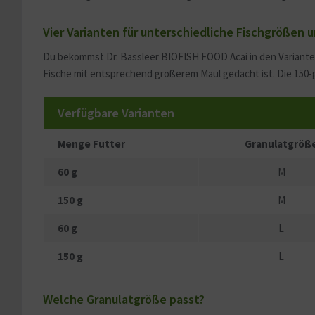
Vier Varianten für unterschiedliche Fischgröße
Du bekommst Dr. Bassleer BIOFISH FOOD Acai in den Variant
Fische mit entsprechend größerem Maul gedacht ist. Die 150-g
Verfügbare Varianten
Menge Futter
Granulatgröß
60 g
M
150 g
M
60 g
L
150 g
L
Welche Granulatgröße passt?