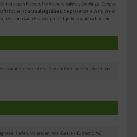
ner liegen bleiben. Für kleinere Salmler, Bärblinge, Guppys
haftsfische ist
Granulatgröße L
die passendere Wahl. Wenn
oßen Fischen kann Granulatgröße L jedoch praktischer sein,
gefressene Futterreste sollten entfernt werden, damit das
gnisse, Hefen, Mineralien, Acai-Beeren-Extrakt (1 %)