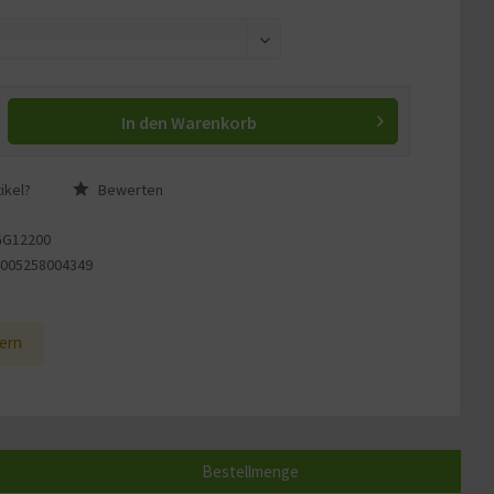
In den
Warenkorb
ikel?
Bewerten
GG12200
4005258004349
1
ern
Bestellmenge