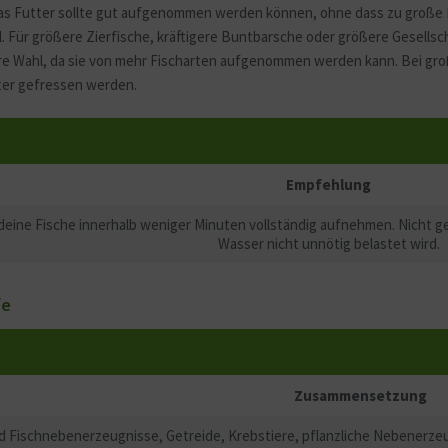
as Futter sollte gut aufgenommen werden können, ohne dass zu große Kör
l. Für größere Zierfische, kräftigere Buntbarsche oder größere Gesellsc
herere Wahl, da sie von mehr Fischarten aufgenommen werden kann. Bei gr
ter gefressen werden.
Empfehlung
e deine Fische innerhalb weniger Minuten vollständig aufnehmen. Nicht 
Wasser nicht unnötig belastet wird.
fe
Zusammensetzung
d Fischnebenerzeugnisse, Getreide, Krebstiere, pflanzliche Nebenerzeu