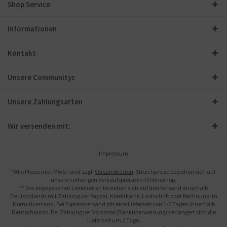
Shop Service
Informationen
Kontakt
Unsere Communitys
Unsere Zahlungsarten
Wir versenden mit:
Impressum
*Alle Preise inkl. MwSt. und zzgl.
Versandkosten
. Streichpreise beziehen sich auf
unsere vorherigen Verkaufspreise im Onlineshop.
** Die angegebenen Lieferzeiten beziehen sich auf den Versand innerhalb
Deutschlands mit Zahlung per Paypal, Kreditkarte, Lastschrift oder Rechnung im
Normalversand. Bei Expressversand gilt eine Lieferzeit von 1-2 Tagen innerhalb
Deutschlands. Bei Zahlung per Vorkasse (Banküberweisung) verlängert sich die
Lieferzeit um 2 Tage.