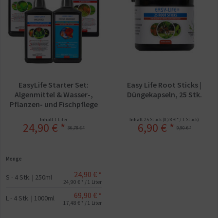
EasyLife Starter Set:
Easy Life Root Sticks |
Algenmittel & Wasser-,
Düngekapseln, 25 Stk.
Pflanzen- und Fischpflege
Inhalt
1 Liter
Inhalt
25 Stück
(0,28 € * / 1 Stück)
24,90 € *
6,90 € *
36,78 € *
9,90 € *
Menge
24,90 € *
S - 4 Stk. | 250ml
24,90 € * / 1 Liter
69,90 € *
L - 4 Stk. | 1000ml
17,48 € * / 1 Liter