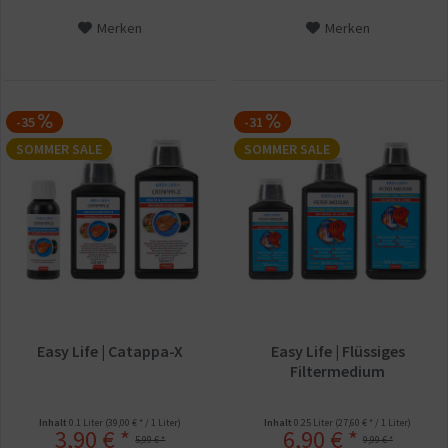
Merken
Merken
-35
-31
SOMMER SALE
SOMMER SALE
Easy Life | Catappa-X
Easy Life | Flüssiges
Filtermedium
Inhalt
0.1 Liter
(39,00 € * / 1 Liter)
Inhalt
0.25 Liter
(27,60 € * / 1 Liter)
3,90 € *
6,90 € *
5,99 € *
9,99 € *