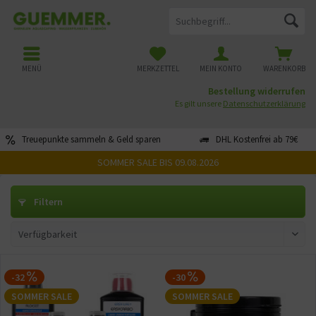
MENÜ
MERKZETTEL
MEIN KONTO
WARENKORB
Bestellung widerrufen
Es gilt unsere
Datenschutzerklärung
Treuepunkte sammeln & Geld sparen
DHL Kostenfrei ab 79€
SOMMER SALE BIS 09.08.2026
Filtern
-32
-30
SOMMER SALE
SOMMER SALE