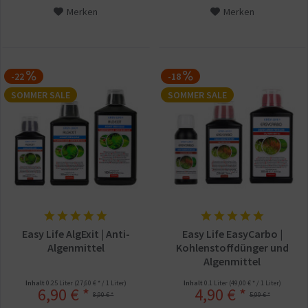
Merken
Merken
-22
-18
SOMMER SALE
SOMMER SALE
Easy Life AlgExit | Anti-
Easy Life EasyCarbo |
Algenmittel
Kohlenstoffdünger und
Algenmittel
Inhalt
0.25 Liter
(27,60 € * / 1 Liter)
Inhalt
0.1 Liter
(49,00 € * / 1 Liter)
6,90 € *
4,90 € *
8,90 € *
5,99 € *