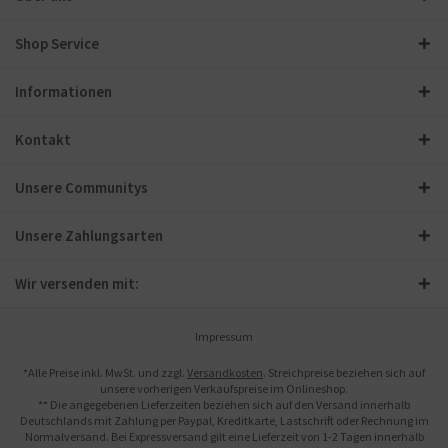
Shop Service
Informationen
Kontakt
Unsere Communitys
Unsere Zahlungsarten
Wir versenden mit:
Impressum
*Alle Preise inkl. MwSt. und zzgl.
Versandkosten
. Streichpreise beziehen sich auf
unsere vorherigen Verkaufspreise im Onlineshop.
** Die angegebenen Lieferzeiten beziehen sich auf den Versand innerhalb
Deutschlands mit Zahlung per Paypal, Kreditkarte, Lastschrift oder Rechnung im
Normalversand. Bei Expressversand gilt eine Lieferzeit von 1-2 Tagen innerhalb