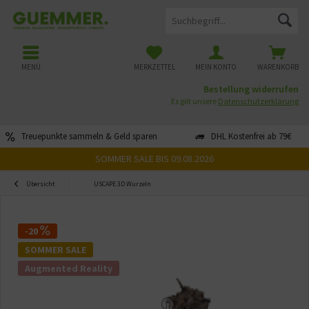
MENÜ
MERKZETTEL
MEIN KONTO
WARENKORB
Bestellung widerrufen
Es gilt unsere
Datenschutzerklärung
Treuepunkte sammeln & Geld sparen
DHL Kostenfrei ab 79€
SOMMER SALE BIS 09.08.2026
Übersicht
USCAPE 3D Wurzeln
-20
SOMMER SALE
Augmented Reality