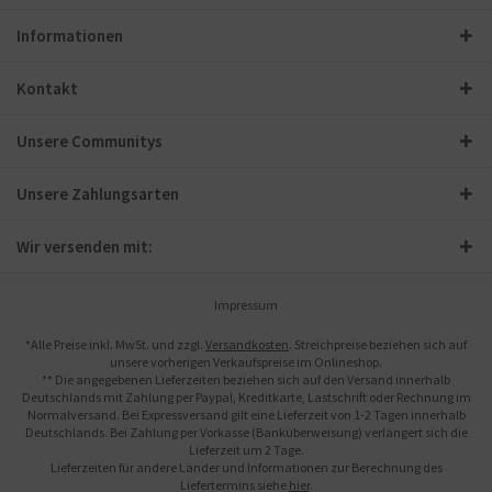
Informationen
Kontakt
Unsere Communitys
Unsere Zahlungsarten
Wir versenden mit:
Impressum
*Alle Preise inkl. MwSt. und zzgl.
Versandkosten
. Streichpreise beziehen sich auf
unsere vorherigen Verkaufspreise im Onlineshop.
** Die angegebenen Lieferzeiten beziehen sich auf den Versand innerhalb
Deutschlands mit Zahlung per Paypal, Kreditkarte, Lastschrift oder Rechnung im
Normalversand. Bei Expressversand gilt eine Lieferzeit von 1-2 Tagen innerhalb
Deutschlands. Bei Zahlung per Vorkasse (Banküberweisung) verlängert sich die
Lieferzeit um 2 Tage.
Lieferzeiten für andere Länder und Informationen zur Berechnung des
Liefertermins siehe
hier
.