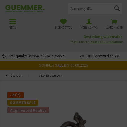
MENÜ
MERKZETTEL
MEIN KONTO
WARENKORB
Bestellung widerrufen
Es gilt unsere
Datenschutzerklärung
Treuepunkte sammeln & Geld sparen
DHL Kostenfrei ab 79€
SOMMER SALE BIS 09.08.2026
Übersicht
USCAPE 3D Wurzeln
-20
SOMMER SALE
Augmented Reality