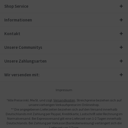
Shop Service
Informationen
Kontakt
Unsere Communitys
Unsere Zahlungsarten
Wir versenden mit:
Impressum
*Alle Preise inkl. MwSt. und zzgl.
Versandkosten
. Streichpreise beziehen sich auf
unsere vorherigen Verkaufspreise im Onlineshop.
** Die angegebenen Lieferzeiten beziehen sich auf den Versand innerhalb
Deutschlands mit Zahlung per Paypal, Kreditkarte, Lastschrift oder Rechnung im
Normalversand. Bei Expressversand gilt eine Lieferzeit von 1-2 Tagen innerhalb
Deutschlands. Bei Zahlung per Vorkasse (Banküberweisung) verlängert sich die
Lieferzeit um 2 Tage.