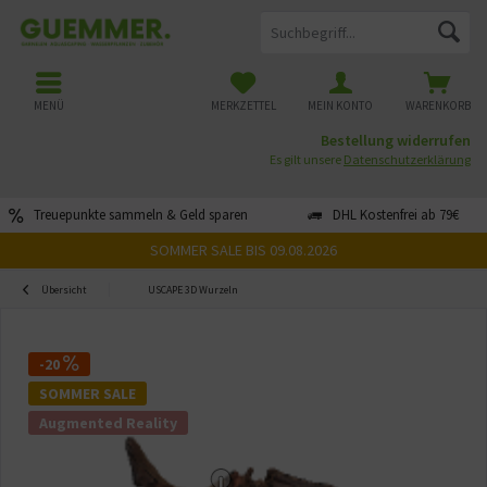
MENÜ
MERKZETTEL
MEIN KONTO
WARENKORB
Bestellung widerrufen
Es gilt unsere
Datenschutzerklärung
Treuepunkte sammeln & Geld sparen
DHL Kostenfrei ab 79€
SOMMER SALE BIS 09.08.2026
Übersicht
USCAPE 3D Wurzeln
-20
SOMMER SALE
Augmented Reality