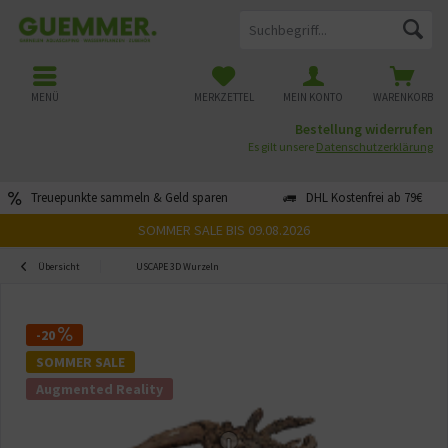
MENÜ
MERKZETTEL
MEIN KONTO
WARENKORB
Bestellung widerrufen
Es gilt unsere
Datenschutzerklärung
Treuepunkte sammeln & Geld sparen
DHL Kostenfrei ab 79€
SOMMER SALE BIS 09.08.2026
Übersicht
USCAPE 3D Wurzeln
-20
SOMMER SALE
Augmented Reality