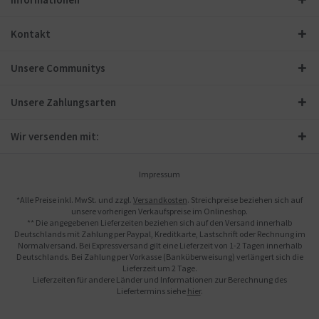
Kontakt
Unsere Communitys
Unsere Zahlungsarten
Wir versenden mit:
Impressum
*Alle Preise inkl. MwSt. und zzgl.
Versandkosten
. Streichpreise beziehen sich auf
unsere vorherigen Verkaufspreise im Onlineshop.
** Die angegebenen Lieferzeiten beziehen sich auf den Versand innerhalb
Deutschlands mit Zahlung per Paypal, Kreditkarte, Lastschrift oder Rechnung im
Normalversand. Bei Expressversand gilt eine Lieferzeit von 1-2 Tagen innerhalb
Deutschlands. Bei Zahlung per Vorkasse (Banküberweisung) verlängert sich die
Lieferzeit um 2 Tage.
Lieferzeiten für andere Länder und Informationen zur Berechnung des
Liefertermins siehe
hier
.