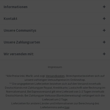
Informationen
Kontakt
Unsere Communitys
Unsere Zahlungsarten
Wir versenden mit:
Impressum
*Alle Preise inkl. MwSt. und zzgl.
Versandkosten
. Streichpreise beziehen sich auf
unsere vorherigen Verkaufspreise im Onlineshop.
** Die angegebenen Lieferzeiten beziehen sich auf den Versand innerhalb
Deutschlands mit Zahlung per Paypal, Kreditkarte, Lastschrift oder Rechnung im
Normalversand. Bei Expressversand gilt eine Lieferzeit von 1-2 Tagen innerhalb
Deutschlands. Bei Zahlung per Vorkasse (Banküberweisung) verlängert sich die
Lieferzeit um 2 Tage.
Lieferzeiten für andere Länder und Informationen zur Berechnung des
Liefertermins siehe
hier
.