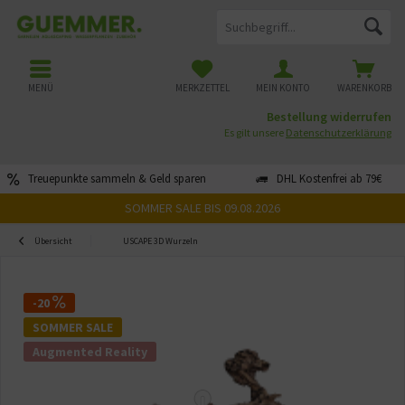
MENÜ
MERKZETTEL
MEIN KONTO
WARENKORB
Bestellung widerrufen
Es gilt unsere
Datenschutzerklärung
Treuepunkte sammeln & Geld sparen
DHL Kostenfrei ab 79€
SOMMER SALE BIS 09.08.2026
Übersicht
USCAPE 3D Wurzeln
-20
SOMMER SALE
Augmented Reality