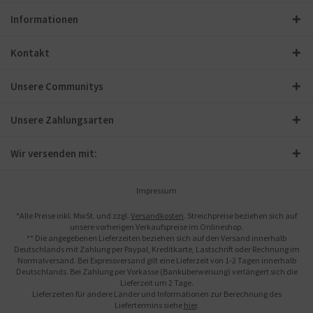
Informationen
Kontakt
Unsere Communitys
Unsere Zahlungsarten
Wir versenden mit:
Impressum
*Alle Preise inkl. MwSt. und zzgl.
Versandkosten
. Streichpreise beziehen sich auf
unsere vorherigen Verkaufspreise im Onlineshop.
** Die angegebenen Lieferzeiten beziehen sich auf den Versand innerhalb
Deutschlands mit Zahlung per Paypal, Kreditkarte, Lastschrift oder Rechnung im
Normalversand. Bei Expressversand gilt eine Lieferzeit von 1-2 Tagen innerhalb
Deutschlands. Bei Zahlung per Vorkasse (Banküberweisung) verlängert sich die
Lieferzeit um 2 Tage.
Lieferzeiten für andere Länder und Informationen zur Berechnung des
Liefertermins siehe
hier
.