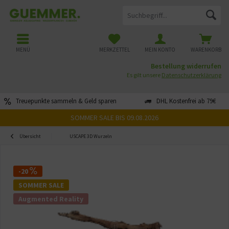
MENÜ
MERKZETTEL
MEIN KONTO
WARENKORB
Bestellung widerrufen
Es gilt unsere
Datenschutzerklärung
Treuepunkte sammeln & Geld sparen
DHL Kostenfrei ab 79€
SOMMER SALE BIS 09.08.2026
Übersicht
USCAPE 3D Wurzeln
-20
SOMMER SALE
Augmented Reality