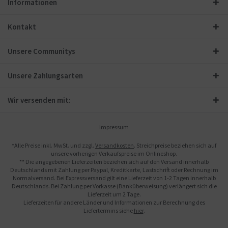
Informationen
Kontakt
Unsere Communitys
Unsere Zahlungsarten
Wir versenden mit:
Impressum
*Alle Preise inkl. MwSt. und zzgl.
Versandkosten
. Streichpreise beziehen sich auf
unsere vorherigen Verkaufspreise im Onlineshop.
** Die angegebenen Lieferzeiten beziehen sich auf den Versand innerhalb
Deutschlands mit Zahlung per Paypal, Kreditkarte, Lastschrift oder Rechnung im
Normalversand. Bei Expressversand gilt eine Lieferzeit von 1-2 Tagen innerhalb
Deutschlands. Bei Zahlung per Vorkasse (Banküberweisung) verlängert sich die
Lieferzeit um 2 Tage.
Lieferzeiten für andere Länder und Informationen zur Berechnung des
Liefertermins siehe
hier
.