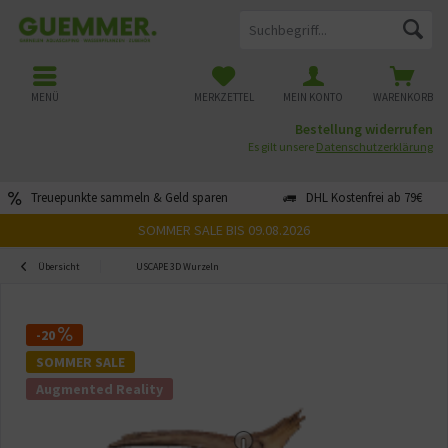
MENÜ
MERKZETTEL
MEIN KONTO
WARENKORB
Bestellung widerrufen
Es gilt unsere
Datenschutzerklärung
Treuepunkte sammeln & Geld sparen
DHL Kostenfrei ab 79€
SOMMER SALE BIS 09.08.2026
Übersicht
USCAPE 3D Wurzeln
-20
SOMMER SALE
Augmented Reality