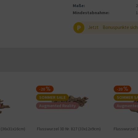
Maße:
Mindestabnahme:
P
Jetzt
Bonuspunkte sich
-20
-20
SOMMER SALE
SOMMER S
Augmented Reality
Augmented
3 (36x31x16cm)
Flusswurzel 3D Nr. 827 (33x12x9cm)
Flusswurzel 