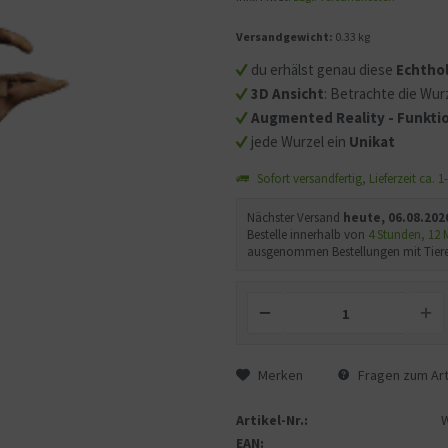
Versandgewicht:
0.33 kg
Mit dem Aufruf des Videos
Sie sich einverstanden, d
du erhälst genau diese
Echtho
übermittelt werden und d
3D Ansicht
: Betrachte die Wurz
gelesen haben.
Augmented Reality - Funktio
jede Wurzel ein
Unikat
Sofort versandfertig, Lieferzeit ca. 
Nächster Versand
heute, 06.08.202
Bestelle innerhalb von
4 Stunden, 12
ausgenommen Bestellungen mit Tiere
Merken
Fragen zum Art
Artikel-Nr.:
EAN: