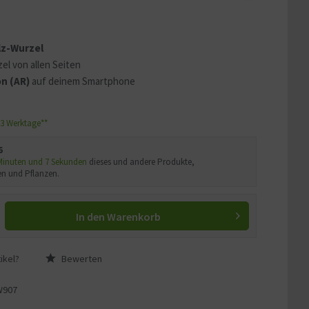
 erklären
ass Ihre Daten an YouTube
lz-Wurzel
ass Sie die
Datenschutzerklärung
el von allen Seiten
n (AR)
auf deinem Smartphone
1-3 Werktage**
6
 Minuten und 5 Sekunden
dieses und andere Produkte,
n und Pflanzen.
In den
Warenkorb
ikel?
Bewerten
W907