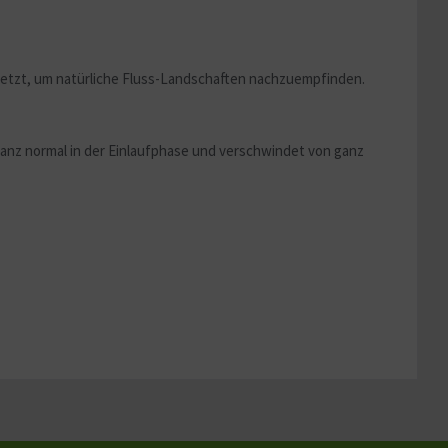
Aktiv
Aktiv
setzt, um natürliche Fluss-Landschaften nachzuempfinden.
ganz normal in der Einlaufphase und verschwindet von ganz