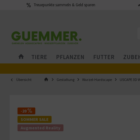
Treuepunkte sammeln & Geld sparen
TIERE
PFLANZEN
FUTTER
ZUBEH
Übersicht
Gestaltung
Wurzel-Hardscape
USCAPE 3D W
-20
SOMMER SALE
Augmented Reality