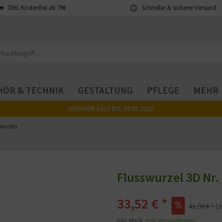
DHL Kostenfrei ab 79€
Schneller & sicherer Versand
ÖR & TECHNIK
GESTALTUNG
PFLEGE
MEHR
SOMMER SALE BIS 09.08.2026
urzeln
Flusswurzel 3D Nr.
33,52 € *
41,90 € *
(
inkl. MwSt.
zzgl. Versandkosten