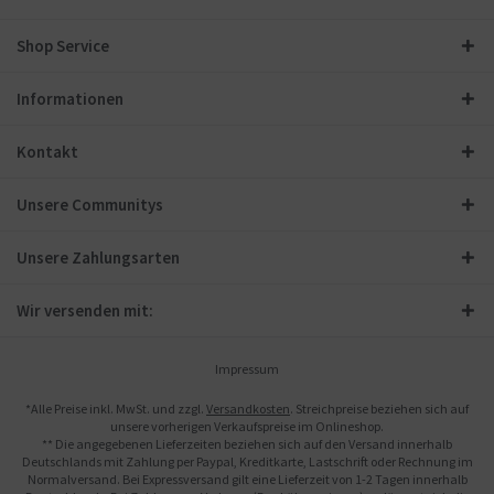
Shop Service
Informationen
Kontakt
Unsere Communitys
Unsere Zahlungsarten
Wir versenden mit:
Impressum
*Alle Preise inkl. MwSt. und zzgl.
Versandkosten
. Streichpreise beziehen sich auf
unsere vorherigen Verkaufspreise im Onlineshop.
** Die angegebenen Lieferzeiten beziehen sich auf den Versand innerhalb
Deutschlands mit Zahlung per Paypal, Kreditkarte, Lastschrift oder Rechnung im
Normalversand. Bei Expressversand gilt eine Lieferzeit von 1-2 Tagen innerhalb