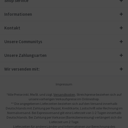
Shop Service
Informationen
Kontakt
Unsere Communitys
Unsere Zahlungsarten
Wir versenden mit:
Impressum
*Alle Preise inkl. MwSt. und zzgl.
Versandkosten
. Streichpreise beziehen sich auf
unsere vorherigen Verkaufspreise im Onlineshop.
** Die angegebenen Lieferzeiten beziehen sich auf den Versand innerhalb
Deutschlands mit Zahlung per Paypal, Kreditkarte, Lastschrift oder Rechnung im
Normalversand. Bei Expressversand gilt eine Lieferzeit von 1-2 Tagen innerhalb
Deutschlands. Bei Zahlung per Vorkasse (Banküberweisung) verlängert sich die
Lieferzeit um 2 Tage.
Lieferzeiten für andere Länder und Informationen zur Berechnung des