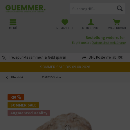
MENÜ
MERKZETTEL
MEIN KONTO
WARENKORB
Bestellung widerrufen
Es gilt unsere
Datenschutzerklärung
Treuepunkte sammeln & Geld sparen
DHL Kostenfrei ab 79€
SOMMER SALE BIS 09.08.2026
Übersicht
USCAPE 3D Steine
-20
SOMMER SALE
Augmented Reality