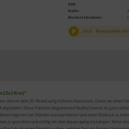
EAN:
Maße:
Mindestabnahme:
P
Jetzt
Bonuspunkte sich
20x15x14cm)"
uns oben in dem 3D-Modell aufgeführten Naturstein. Damit wir einen für
ell abgebildet. Diese Funktion (Argumented Reality) kannst du ganz ein
deinen eigenen vier Wänden auszuprobieren und einen Eindruck zu erlang
m zu gestalten und richtig mit dem Aquascaping loszulegen. Klicke daz
solltest du dir einen Bereich suchen, welcher frei von Gegenständen jegl