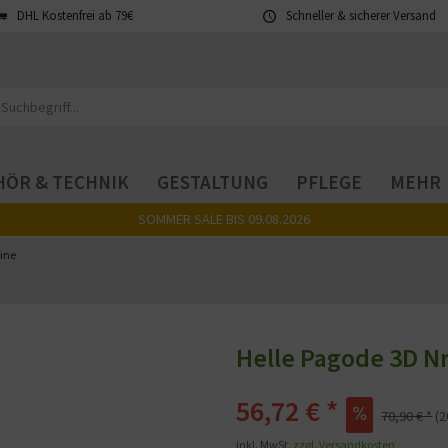
DHL Kostenfrei ab 79€
Schneller & sicherer Versand
ÖR & TECHNIK
GESTALTUNG
PFLEGE
MEHR
SOMMER SALE BIS 09.08.2026
ine
Helle Pagode 3D N
56,72 € *
70,90 € *
(
inkl. MwSt.
zzgl. Versandkosten