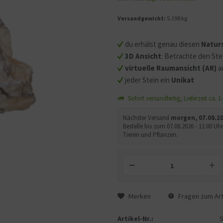
Versandgewicht:
5.198 kg
Mit dem Aufruf des Videos
Sie sich einverstanden, d
du erhälst genau diesen
Natur
übermittelt werden und d
3D Ansicht
: Betrachte den Ste
gelesen haben.
virtuelle Raumansicht (AR)
a
jeder Stein ein
Unikat
Sofort versandfertig, Lieferzeit ca. 
Nächster Versand
morgen, 07.08.2
Bestelle bis zum 07.08.2026 - 11:00 
Tieren und Pflanzen.
Merken
Fragen zum Art
Artikel-Nr.: