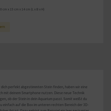
20 cm
x
15 cm
x
14 cm
(L x B x H)
1
ern
 dich perfekt abgestimmten Stein finden, haben wir eine
fach mit deinem Smartphone nutzen. Diese neue Technik
en, ob der Stein in dein Aquarium passt. Somit weißt du
u einfach auf die Box im unteren rechten Bereich der 3D-
icher Art ist. Dazu gehört zum Beispiel ein leer geräumter