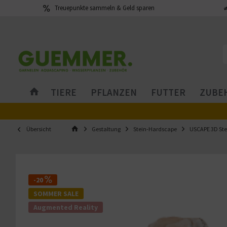
Treuepunkte sammeln & Geld sparen
TIERE
PFLANZEN
FUTTER
ZUBEH
Übersicht
Gestaltung
Stein-Hardscape
USCAPE 3D Ste
-20
SOMMER SALE
Augmented Reality