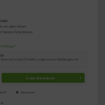
 erklären
ass Ihre Daten an YouTube
stein
ass Sie die
Datenschutzerklärung
in von allen Seiten
uf deinem Smartphone
1-3 Werktage**
026
Uhr dieses und andere Produkte, ausgenommen Bestellungen mit
In den
Warenkorb
ikel?
Bewerten
S28