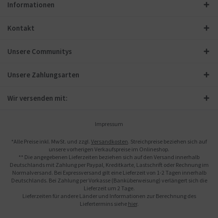
Informationen
Kontakt
Unsere Communitys
Unsere Zahlungsarten
Wir versenden mit:
Impressum
*Alle Preise inkl. MwSt. und zzgl.
Versandkosten
. Streichpreise beziehen sich auf
unsere vorherigen Verkaufspreise im Onlineshop.
** Die angegebenen Lieferzeiten beziehen sich auf den Versand innerhalb
Deutschlands mit Zahlung per Paypal, Kreditkarte, Lastschrift oder Rechnung im
Normalversand. Bei Expressversand gilt eine Lieferzeit von 1-2 Tagen innerhalb
Deutschlands. Bei Zahlung per Vorkasse (Banküberweisung) verlängert sich die
Lieferzeit um 2 Tage.
Lieferzeiten für andere Länder und Informationen zur Berechnung des
Liefertermins siehe
hier
.