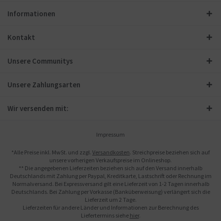
Informationen
Kontakt
Unsere Communitys
Unsere Zahlungsarten
Wir versenden mit:
Impressum
*Alle Preise inkl. MwSt. und zzgl.
Versandkosten
. Streichpreise beziehen sich auf
unsere vorherigen Verkaufspreise im Onlineshop.
** Die angegebenen Lieferzeiten beziehen sich auf den Versand innerhalb
Deutschlands mit Zahlung per Paypal, Kreditkarte, Lastschrift oder Rechnung im
Normalversand. Bei Expressversand gilt eine Lieferzeit von 1-2 Tagen innerhalb
Deutschlands. Bei Zahlung per Vorkasse (Banküberweisung) verlängert sich die
Lieferzeit um 2 Tage.
Lieferzeiten für andere Länder und Informationen zur Berechnung des
Liefertermins siehe
hier
.