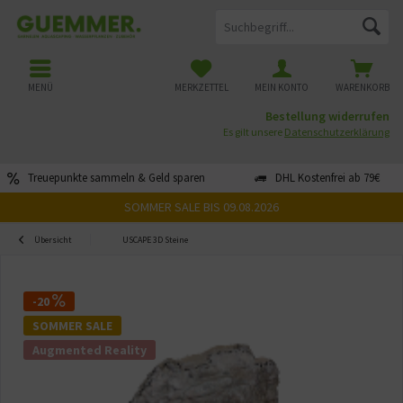
MENÜ
MERKZETTEL
MEIN KONTO
WARENKORB
Bestellung widerrufen
Es gilt unsere
Datenschutzerklärung
Treuepunkte sammeln & Geld sparen
DHL Kostenfrei ab 79€
SOMMER SALE BIS 09.08.2026
Übersicht
USCAPE 3D Steine
-20
SOMMER SALE
Augmented Reality