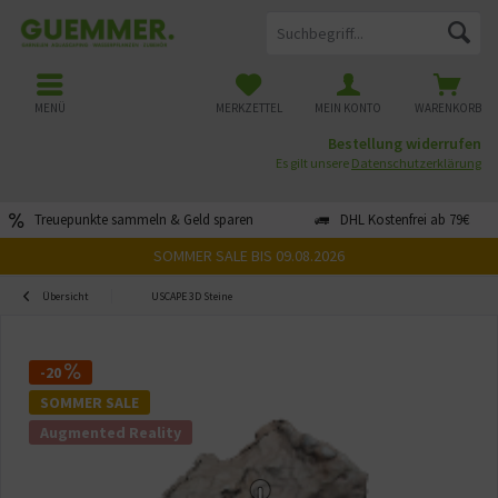
MENÜ
MERKZETTEL
MEIN KONTO
WARENKORB
Bestellung widerrufen
Es gilt unsere
Datenschutzerklärung
Treuepunkte sammeln & Geld sparen
DHL Kostenfrei ab 79€
SOMMER SALE BIS 09.08.2026
Übersicht
USCAPE 3D Steine
-20
SOMMER SALE
Augmented Reality