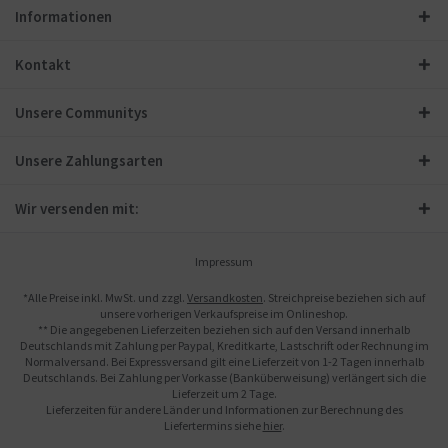
Informationen
Kontakt
Unsere Communitys
Unsere Zahlungsarten
Wir versenden mit:
Impressum
*Alle Preise inkl. MwSt. und zzgl.
Versandkosten
. Streichpreise beziehen sich auf
unsere vorherigen Verkaufspreise im Onlineshop.
** Die angegebenen Lieferzeiten beziehen sich auf den Versand innerhalb
Deutschlands mit Zahlung per Paypal, Kreditkarte, Lastschrift oder Rechnung im
Normalversand. Bei Expressversand gilt eine Lieferzeit von 1-2 Tagen innerhalb
Deutschlands. Bei Zahlung per Vorkasse (Banküberweisung) verlängert sich die
Lieferzeit um 2 Tage.
Lieferzeiten für andere Länder und Informationen zur Berechnung des
Liefertermins siehe
hier
.