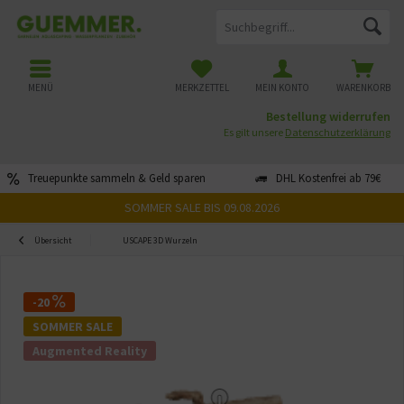
MENÜ
MERKZETTEL
MEIN KONTO
WARENKORB
Bestellung widerrufen
Es gilt unsere
Datenschutzerklärung
Treuepunkte sammeln & Geld sparen
DHL Kostenfrei ab 79€
SOMMER SALE BIS 09.08.2026
Übersicht
USCAPE 3D Wurzeln
-20
SOMMER SALE
Augmented Reality