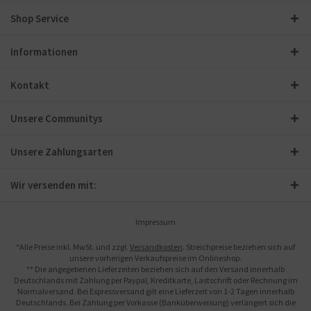
Shop Service
Informationen
Kontakt
Unsere Communitys
Unsere Zahlungsarten
Wir versenden mit:
Impressum
*Alle Preise inkl. MwSt. und zzgl.
Versandkosten
. Streichpreise beziehen sich auf
unsere vorherigen Verkaufspreise im Onlineshop.
** Die angegebenen Lieferzeiten beziehen sich auf den Versand innerhalb
Deutschlands mit Zahlung per Paypal, Kreditkarte, Lastschrift oder Rechnung im
Normalversand. Bei Expressversand gilt eine Lieferzeit von 1-2 Tagen innerhalb
Deutschlands. Bei Zahlung per Vorkasse (Banküberweisung) verlängert sich die