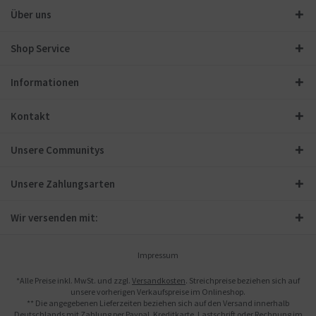
Über uns
Shop Service
Informationen
Kontakt
Unsere Communitys
Unsere Zahlungsarten
Wir versenden mit:
Impressum
*Alle Preise inkl. MwSt. und zzgl.
Versandkosten
. Streichpreise beziehen sich auf
unsere vorherigen Verkaufspreise im Onlineshop.
** Die angegebenen Lieferzeiten beziehen sich auf den Versand innerhalb
Deutschlands mit Zahlung per Paypal, Kreditkarte, Lastschrift oder Rechnung im