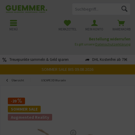
MENÜ
MERKZETTEL
MEIN KONTO
WARENKORB
Bestellung widerrufen
Es gilt unsere
Datenschutzerklärung
Treuepunkte sammeln & Geld sparen
DHL Kostenfrei ab 79€
SOMMER SALE BIS 09.08.2026
Übersicht
USCAPE 3D Wurzeln
-20
SOMMER SALE
Augmented Reality