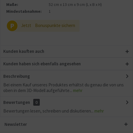
Aktiv
Sonstige
Maße:
52 cm
x
13 cm
x
9 cm
(L x B x H)
Mindestabnahme:
1
P
Jetzt
Bonuspunkte sichern
Kunden kauften auch
Kunden haben sich ebenfalls angesehen
Beschreibung
Bei einem Kauf unseres Produktes erhältst du genau die von uns
oben in dem 3D-Modell aufgeführte...
mehr
Bewertungen
0
Bewertungen lesen, schreiben und diskutieren...
mehr
Newsletter