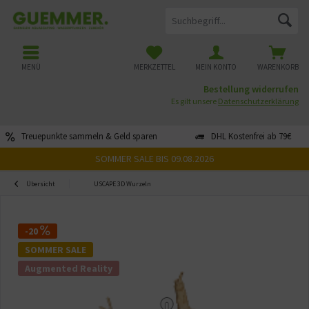
MENÜ
MERKZETTEL
MEIN KONTO
WARENKORB
Bestellung widerrufen
Es gilt unsere
Datenschutzerklärung
Treuepunkte sammeln & Geld sparen
DHL Kostenfrei ab 79€
SOMMER SALE BIS 09.08.2026
Übersicht
USCAPE 3D Wurzeln
-20
SOMMER SALE
Augmented Reality