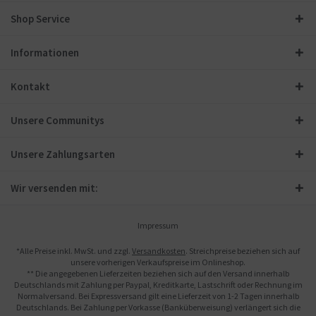
Shop Service
Informationen
Kontakt
Unsere Communitys
Unsere Zahlungsarten
Wir versenden mit:
Impressum
*Alle Preise inkl. MwSt. und zzgl.
Versandkosten
. Streichpreise beziehen sich auf
unsere vorherigen Verkaufspreise im Onlineshop.
** Die angegebenen Lieferzeiten beziehen sich auf den Versand innerhalb
Deutschlands mit Zahlung per Paypal, Kreditkarte, Lastschrift oder Rechnung im
Normalversand. Bei Expressversand gilt eine Lieferzeit von 1-2 Tagen innerhalb
Deutschlands. Bei Zahlung per Vorkasse (Banküberweisung) verlängert sich die