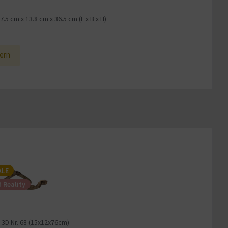
7.5 cm
x
13.8 cm
x
36.5 cm
(L x B x H)
1
ern
ALE
 Reality
 3D Nr. 68 (15x12x76cm)