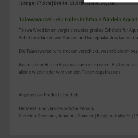
| Länge: 77,5cm | Breite: 13,8cm | Höhe: 36,5cm |
Service
Talawawurzel - ein tolles Echtholz für dein Aquar
Talawa Wood ist ein vergleichsweise großes Echtholz für Aqu
Sonstige
Aufsitzerpflanzen wie Moosen und Bucephalandras kannst du 
Die Talawawurzel wird trocken verschickt, weshalb sie am be
Bei frischem Holz im Aquarium kann es zu einem Bakterienrase
alleine wieder oder wird von den Tieren abgefressen.
Angaben zur Produktsicherheit
Hersteller und verantwortliche Person:
Garnelen-Guemmer, Johannes Gümmer |
Klingsorstraße 63 | 1