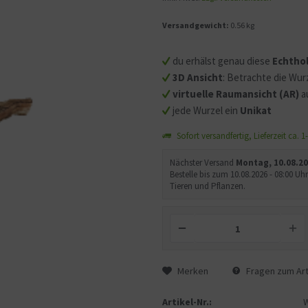
Versandgewicht:
0.56 kg
Mit dem Aufruf des Videos
Sie sich einverstanden, d
du erhälst genau diese
Echtho
übermittelt werden und d
3D Ansicht
: Betrachte die Wurz
gelesen haben.
virtuelle Raumansicht (AR)
a
jede Wurzel ein
Unikat
Sofort versandfertig, Lieferzeit ca. 
Nächster Versand
Montag, 10.08.2
Bestelle bis zum 10.08.2026 - 08:00 
Tieren und Pflanzen.
Merken
Fragen zum Art
Artikel-Nr.: