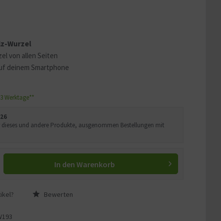
 erklären
ass Ihre Daten an YouTube
lz-Wurzel
ass Sie die
Datenschutzerklärung
el von allen Seiten
uf deinem Smartphone
1-3 Werktage**
026
Uhr dieses und andere Produkte, ausgenommen Bestellungen mit
In den
Warenkorb
ikel?
Bewerten
W193