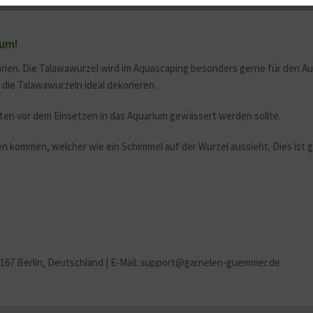
ium!
arien. Die Talawawurzel wird im Aquascaping besonders gerne für den 
die Talawawurzeln ideal dekorieren.
sten vor dem Einsetzen in das Aquarium gewässert werden sollte.
n kommen, welcher wie ein Schimmel auf der Wurzel aussieht. Dies ist 
2167 Berlin
, Deutschland | E-Mail: support@garnelen-guemmer.de