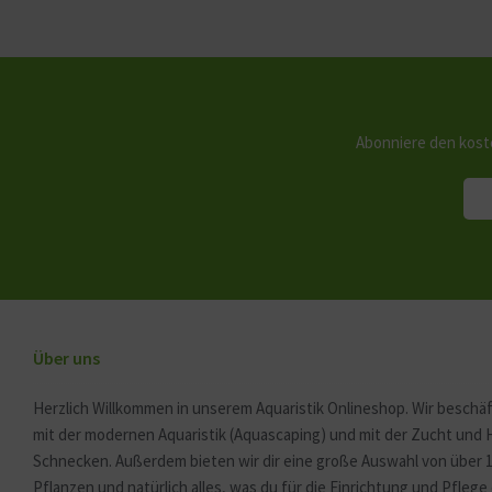
Abonniere den kost
Über uns
Herzlich Willkommen in unserem Aquaristik Onlineshop. Wir beschäf
mit der modernen Aquaristik (Aquascaping) und mit der Zucht und
Schnecken. Außerdem bieten wir dir eine große Auswahl von über 
Pflanzen und natürlich alles, was du für die Einrichtung und Pfleg