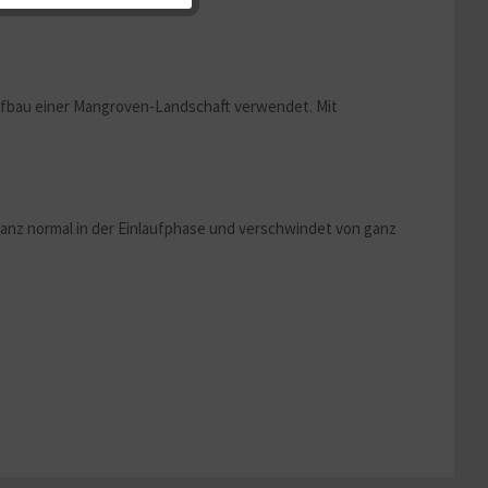
Aktiv
Aufbau einer Mangroven-Landschaft verwendet. Mit
Aktiv
ganz normal in der Einlaufphase und verschwindet von ganz