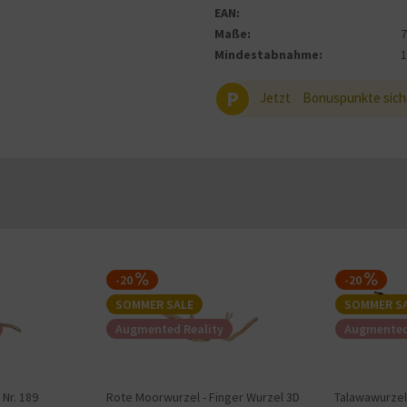
EAN:
Maße:
7
Mindestabnahme:
P
Jetzt
Bonuspunkte sich
-20
-20
SOMMER SALE
SOMMER S
Augmented Reality
Augmented
Nr. 189
Rote Moorwurzel - Finger Wurzel 3D
Talawawurzel