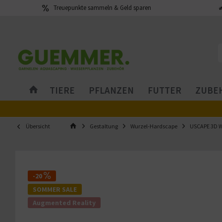
Treuepunkte sammeln & Geld sparen
TIERE
PFLANZEN
FUTTER
ZUBEH
Übersicht
Gestaltung
Wurzel-Hardscape
USCAPE 3D W
-20
SOMMER SALE
Augmented Reality