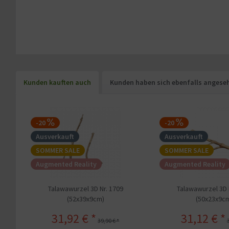
Kunden kauften auch
Kunden haben sich ebenfalls angese
-20
-20
Ausverkauft
Ausverkauft
SOMMER SALE
SOMMER SALE
Augmented Reality
Augmented Reality
Talawawurzel 3D Nr. 1709
Talawawurzel 3D 
(52x39x9cm)
(50x23x9c
31,92 € *
31,12 € *
39,90 € *