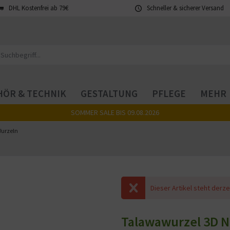
DHL Kostenfrei ab 79€
Schneller & sicherer Versand
ÖR & TECHNIK
GESTALTUNG
PFLEGE
MEHR
SOMMER SALE BIS 09.08.2026
urzeln
Dieser Artikel steht derze
Talawawurzel 3D N