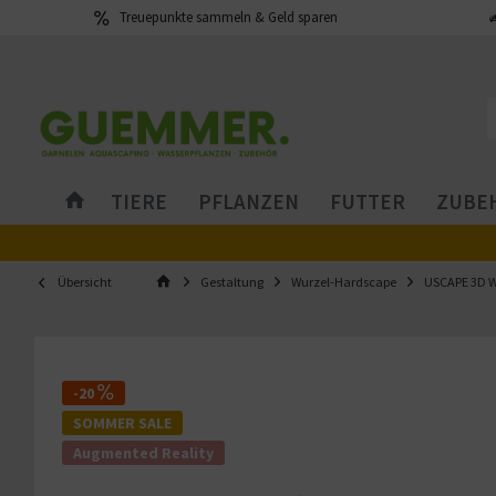
Treuepunkte sammeln & Geld sparen
TIERE
PFLANZEN
FUTTER
ZUBEH
Übersicht
Gestaltung
Wurzel-Hardscape
USCAPE 3D W
-20
SOMMER SALE
Augmented Reality