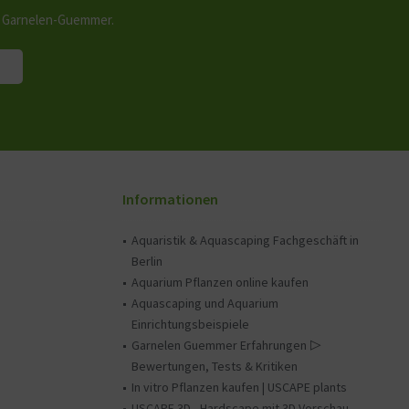
n Garnelen-Guemmer.
Informationen
Aquaristik & Aquascaping Fachgeschäft in
Berlin
Aquarium Pflanzen online kaufen
Aquascaping und Aquarium
Einrichtungsbeispiele
Garnelen Guemmer Erfahrungen ▷
Bewertungen, Tests & Kritiken
In vitro Pflanzen kaufen | USCAPE plants
USCAPE 3D - Hardscape mit 3D Vorschau