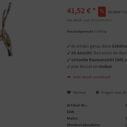
41,52 € *
51,90 € *
(
Mit dem Aufruf des Videos
Sie sich einverstanden, d
inkl. MwSt.
zzgl. Versandkosten
übermittelt werden und d
Versandgewicht:
0.495 kg
gelesen haben.
du erhälst genau diese
Echtho
3D Ansicht
: Betrachte die Wurz
virtuelle Raumansicht (AR)
a
jede Wurzel ein
Unikat
leider derzeit ausverkauft
Merken
Fragen zum Art
Artikel-Nr.:
EAN:
Maße:
Mindestabnahme: