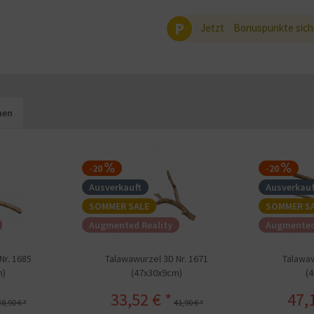
P
Jetzt
Bonuspunkte sich
hen
-20
-20
Ausverkauft
Ausverkauf
SOMMER SALE
SOMMER S
Augmented Reality
Augmented
Nr. 1685
Talawawurzel 3D Nr. 1671
Talawaw
m)
(47x30x9cm)
(
33,52 € *
47,
38,90 € *
41,90 € *