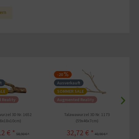
ern
-20
-
t
Ausverkauft
A
ALE
SOMMER SALE
S
 Reality
Augmented Reality
A
urzel 3D Nr. 1652
Talawawurzel 3D Nr. 1173
46x18x10cm)
(59x46x7cm)
12 € *
32,72 € *
58,90 € *
40,90 € *