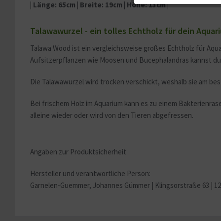
| Länge: 65cm | Breite: 19cm | Höhe: 13cm |
Service
Talawawurzel - ein tolles Echtholz für dein Aquar
Talawa Wood ist ein vergleichsweise großes Echtholz für Aqu
Sonstige
Aufsitzerpflanzen wie Moosen und Bucephalandras kannst du 
Die Talawawurzel wird trocken verschickt, weshalb sie am be
Bei frischem Holz im Aquarium kann es zu einem Bakterienrase
alleine wieder oder wird von den Tieren abgefressen.
Angaben zur Produktsicherheit
Hersteller und verantwortliche Person:
Garnelen-Guemmer, Johannes Gümmer |
Klingsorstraße 63 | 1