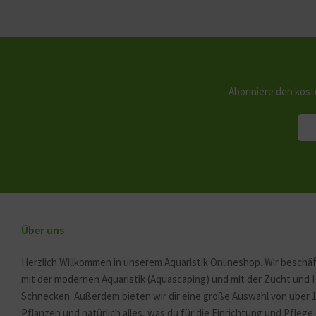
Abonniere den kost
Über uns
Herzlich Willkommen in unserem Aquaristik Onlineshop. Wir beschäf
mit der modernen Aquaristik (Aquascaping) und mit der Zucht und
Schnecken. Außerdem bieten wir dir eine große Auswahl von über 
Pflanzen und natürlich alles, was du für die Einrichtung und Pfleg