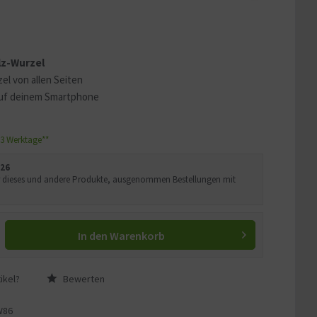
 erklären
ass Ihre Daten an YouTube
lz-Wurzel
ass Sie die
Datenschutzerklärung
el von allen Seiten
uf deinem Smartphone
1-3 Werktage**
026
Uhr dieses und andere Produkte, ausgenommen Bestellungen mit
In den
Warenkorb
ikel?
Bewerten
W86