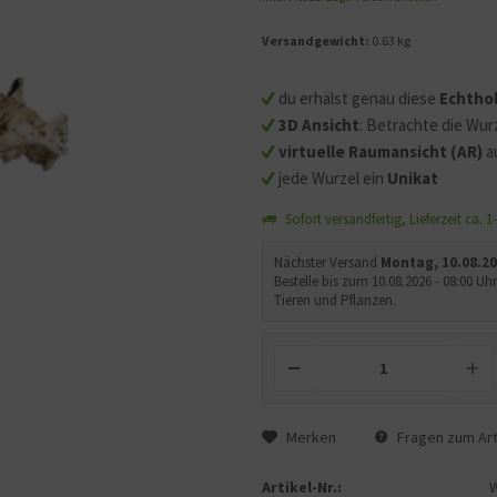
Versandgewicht:
0.63 kg
Mit dem Aufruf des Videos
Sie sich einverstanden, d
du erhälst genau diese
Echtho
übermittelt werden und d
3D Ansicht
: Betrachte die Wurz
gelesen haben.
virtuelle Raumansicht (AR)
a
jede Wurzel ein
Unikat
Sofort versandfertig, Lieferzeit ca. 
Nächster Versand
Montag, 10.08.2
Bestelle bis zum 10.08.2026 - 08:00 
Tieren und Pflanzen.
Merken
Fragen zum Art
Artikel-Nr.: