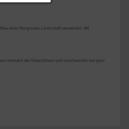
Aktiv
Aufbau einer Mangroven-Landschaft verwendet. Mit
Aktiv
ganz normal in der Einlaufphase und verschwindet von ganz