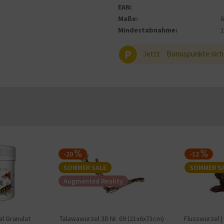
EAN:
Maße:
Mindestabnahme:
P
Jetzt
Bonuspunkte sich
-20
-12
SOMMER SALE
SOMMER S
Augmented Reality
al Granulat
Talawawurzel 3D Nr. 69 (21x6x71cm)
Flusswurzel |