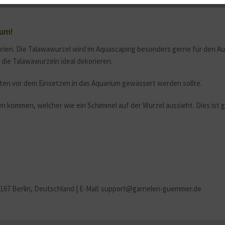
ium!
arien. Die Talawawurzel wird im Aquascaping besonders gerne für den 
die Talawawurzeln ideal dekorieren.
sten vor dem Einsetzen in das Aquarium gewässert werden sollte.
n kommen, welcher wie ein Schimmel auf der Wurzel aussieht. Dies ist 
2167 Berlin
, Deutschland | E-Mail: support@garnelen-guemmer.de