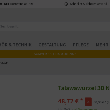
DHL Kostenfrei ab 79€
Schneller & sicherer Versand
ÖR & TECHNIK
GESTALTUNG
PFLEGE
MEHR
SOMMER SALE BIS 09.08.2026
urzeln
Talawawurzel 3D N
48,72 € *
60,90 € *
(
inkl. MwSt.
zzgl. Versandkosten