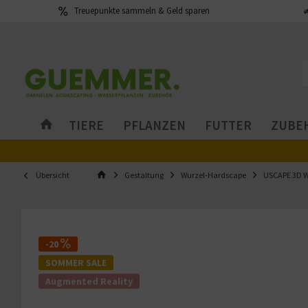
Treuepunkte sammeln & Geld sparen
TIERE
PFLANZEN
FUTTER
ZUBEH
Übersicht
Gestaltung
Wurzel-Hardscape
USCAPE 3D W
-20
SOMMER SALE
Augmented Reality