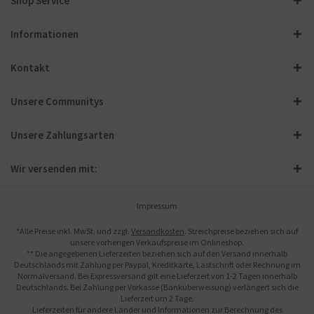
Shop Service
Informationen
Kontakt
Unsere Communitys
Unsere Zahlungsarten
Wir versenden mit:
Impressum
*Alle Preise inkl. MwSt. und zzgl.
Versandkosten
. Streichpreise beziehen sich auf
unsere vorherigen Verkaufspreise im Onlineshop.
** Die angegebenen Lieferzeiten beziehen sich auf den Versand innerhalb
Deutschlands mit Zahlung per Paypal, Kreditkarte, Lastschrift oder Rechnung im
Normalversand. Bei Expressversand gilt eine Lieferzeit von 1-2 Tagen innerhalb
Deutschlands. Bei Zahlung per Vorkasse (Banküberweisung) verlängert sich die
Lieferzeit um 2 Tage.
Lieferzeiten für andere Länder und Informationen zur Berechnung des