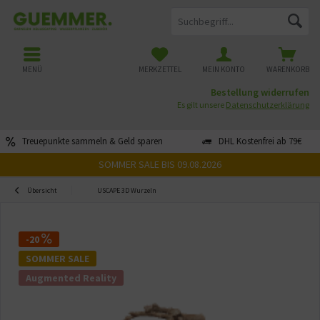
MENÜ
MERKZETTEL
MEIN KONTO
WARENKORB
Bestellung widerrufen
Es gilt unsere
Datenschutzerklärung
Treuepunkte sammeln & Geld sparen
DHL Kostenfrei ab 79€
SOMMER SALE BIS 09.08.2026
Übersicht
USCAPE 3D Wurzeln
-20
SOMMER SALE
Augmented Reality