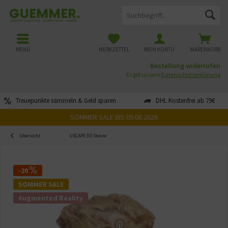
MENÜ
MERKZETTEL
MEIN KONTO
WARENKORB
Bestellung widerrufen
Es gilt unsere
Datenschutzerklärung
Treuepunkte sammeln & Geld sparen
DHL Kostenfrei ab 79€
SOMMER SALE BIS 09.08.2026
Übersicht
USCAPE 3D Steine
-20
SOMMER SALE
Augmented Reality