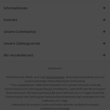
Informationen
Kontakt
Unsere Communitys
Unsere Zahlungsarten
Wir versenden mit:
Impressum
*Alle Preise inkl. MwSt. und zzgl.
Versandkosten
. Streichpreise beziehen sich auf
unsere vorherigen Verkaufspreise im Onlineshop.
** Die angegebenen Lieferzeiten beziehen sich auf den Versand innerhalb
Deutschlands mit Zahlung per Paypal, Kreditkarte, Lastschrift oder Rechnung im
Normalversand. Bei Expressversand gilt eine Lieferzeit von 1-2 Tagen innerhalb
Deutschlands. Bei Zahlung per Vorkasse (Banküberweisung) verlängert sich die
Lieferzeit um 2 Tage.
Lieferzeiten für andere Länder und Informationen zur Berechnung des
Liefertermins siehe
hier
.