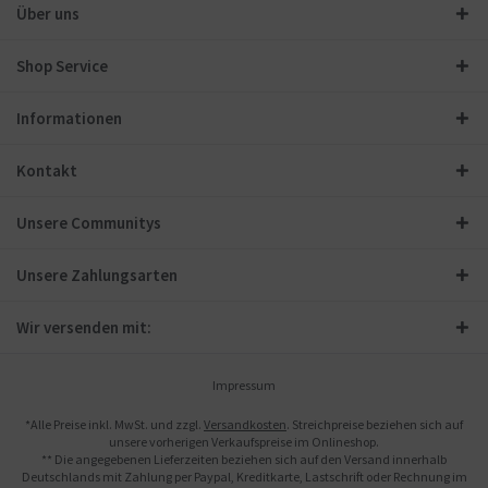
Über uns
Shop Service
Informationen
Kontakt
Unsere Communitys
Unsere Zahlungsarten
Wir versenden mit:
Impressum
*Alle Preise inkl. MwSt. und zzgl.
Versandkosten
. Streichpreise beziehen sich auf
unsere vorherigen Verkaufspreise im Onlineshop.
** Die angegebenen Lieferzeiten beziehen sich auf den Versand innerhalb
Deutschlands mit Zahlung per Paypal, Kreditkarte, Lastschrift oder Rechnung im