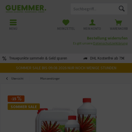
MENÜ
MERKZETTEL
MEIN KONTO
WARENKORB
Bestellung widerrufen
Es gilt unsere
Datenschutzerklärung
Treuepunkte sammeln & Geld sparen
DHL Kostenfrei ab 79€
SOMMER SALE BIS 09.08.2026 NUR NOCH WENIGE STUNDEN
Übersicht
Pflanzendünger
-15
SOMMER SALE