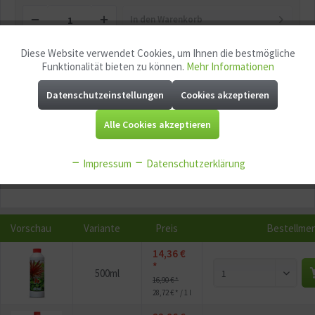
In den
Warenkorb
Diese Website verwendet Cookies, um Ihnen die bestmögliche
Aktiv
Funktionale
Merken
Fragen zum Artikel?
Funktionalität bieten zu können.
Mehr Informationen
Artikel-Nr.:
Datenschutzeinstellungen
410121
Cookies akzeptieren
Aktiv
Marketing
EAN:
4250585205420
Alle Cookies akzeptieren
Mindestabnahme:
1
Aktiv
Tracking
P
Jetzt
Bonuspunkte sichern
Impressum
Datenschutzerklärung
Aktiv
Service
Aktiv
Sonstige
Vorschau
Variante
Preis
Bestellme
14,36 €
*
500ml
16,90 € *
28,72 € * / 1 l