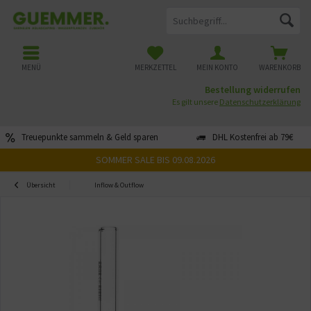
MENÜ
MERKZETTEL
MEIN KONTO
WARENKORB
Bestellung widerrufen
Es gilt unsere
Datenschutzerklärung
Treuepunkte sammeln & Geld sparen
DHL Kostenfrei ab 79€
SOMMER SALE BIS 09.08.2026
Übersicht
Inflow & Outflow