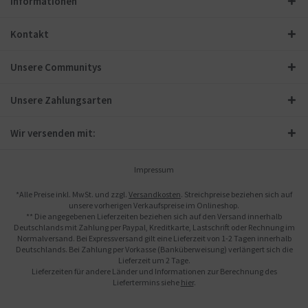
Informationen
Kontakt
Unsere Communitys
Unsere Zahlungsarten
Wir versenden mit:
Impressum
*Alle Preise inkl. MwSt. und zzgl.
Versandkosten
. Streichpreise beziehen sich auf
unsere vorherigen Verkaufspreise im Onlineshop.
** Die angegebenen Lieferzeiten beziehen sich auf den Versand innerhalb
Deutschlands mit Zahlung per Paypal, Kreditkarte, Lastschrift oder Rechnung im
Normalversand. Bei Expressversand gilt eine Lieferzeit von 1-2 Tagen innerhalb
Deutschlands. Bei Zahlung per Vorkasse (Banküberweisung) verlängert sich die
Lieferzeit um 2 Tage.
Lieferzeiten für andere Länder und Informationen zur Berechnung des
Liefertermins siehe
hier
.