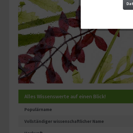
Marketing
Dat
Tracking
Service
Sonstige
Alles Wissenswerte auf einen Blick!
Populärname
Vollständiger wissenschaftlicher Name