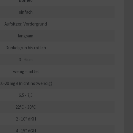
Borneo
einfach
Aufsitzer, Vordergrund
langsam
Dunkelgrün bis rötlich
3 - 6 cm
wenig - mittel
10-20 mg/l (nicht notwendig)
6,5 - 7,5
22°C - 30°C
2 - 10° dKH
4 - 15° dGH