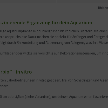
Rhizom
aszinierende Ergänzung für dein Aquarium
lige Aquariumpflanze mit dunkelgrünen bis rötlichen Blättern. Mit einer 
re anspruchslose Natur machen sie perfekt für Anfänger und Fortgeschri
lgt durch Rhizomteilung und Abtrennung von Ablegern, was ihre Vielsei
umkleber oder wickle sie vorsichtig auf Dekorationsmaterialien, um ih
io" - in vitro
ten Laborbedingungen in vitro gezogen, frei von Schädlingen und Algen.
chern.
,5 cm oder 5,5cm (siehe Varianten), um deinem Aquarium einen faszinier