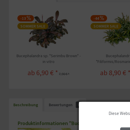
-13
-44
SOMMER SALE
SOMMER SALE
Bucephalandra sp. "Serimbu Brown" -
Bucephalandr
in vitro
"Filiformis/Rosmarin"
ab 6,90 € *
ab 8,90 € 
7,90 € *
Beschreibung
Bewertungen
0
Diese Websi
Funktionale
Produktinformationen "Bucephalandra sp. "Red Sco