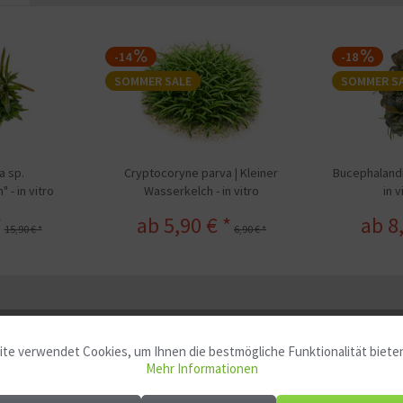
-14
-18
SOMMER SALE
SOMMER S
a sp.
Cryptocoryne parva | Kleiner
Bucephalandr
 - in vitro
Wasserkelch - in vitro
in 
*
ab 5,90 € *
ab 8
15,90 € *
6,90 € *
te verwendet Cookies, um Ihnen die bestmögliche Funktionalität biete
Mehr Informationen
rpio" - in vitro"