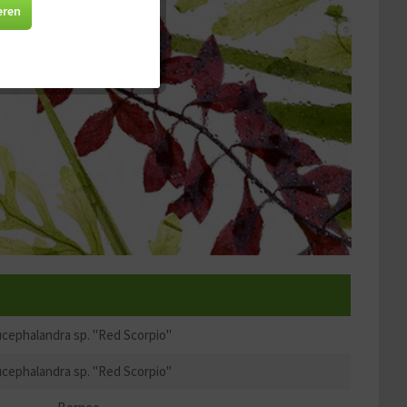
Aktiv
eren
Aktiv
Aktiv
Aktiv
cephalandra sp. "Red Scorpio"
cephalandra sp. "Red Scorpio"