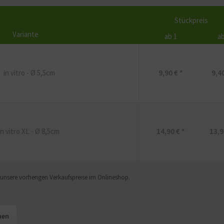
Stückpreis
Variante
ab 1
ab
in vitro - Ø 5,5cm
9,90 € *
9,40
in vitro XL - Ø 8,5cm
14,90 € *
13,9
f unsere vorherigen Verkaufspreise im Onlineshop.
hen