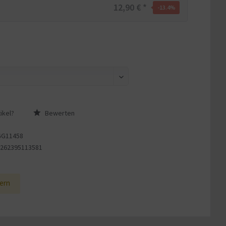
12,90 € *
-13.4
%
ikel?
Bewerten
GG11458
4262395113581
1
ern