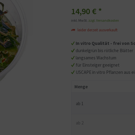
14,90 €
*
inkl. MwSt.
zzgl. Versandkosten
leider derzeit ausverkauft
In vitro Qualität - frei von
dunkelgrün bis rötliche Blätter
langsames Wachstum
für Einsteiger geeignet
USCAPE in vitro Pflanzen aus e
Menge
ab
1
ab
2