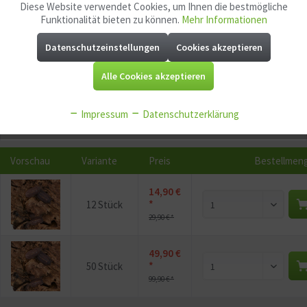
Merken
Fragen zum Artikel?
Diese Website verwendet Cookies, um Ihnen die bestmögliche
Aktiv
Funktionale
Funktionalität bieten zu können.
Mehr Informationen
Artikel-Nr.:
GG11706
EAN:
4262395115257
Datenschutzeinstellungen
Cookies akzeptieren
Aktiv
Marketing
Mindestabnahme:
1
Alle Cookies akzeptieren
Aktiv
Tracking
P
Jetzt
Bonuspunkte sichern
Impressum
Datenschutzerklärung
Aktiv
Service
Vorschau
Variante
Preis
Bestellmen
Aktiv
Sonstige
14,90 €
*
12 Stück
29,90 € *
49,90 €
*
50 Stück
99,90 € *