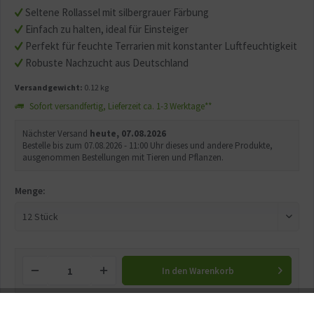
Seltene Rollassel mit silbergrauer Färbung
Einfach zu halten, ideal für Einsteiger
Perfekt für feuchte Terrarien mit konstanter Luftfeuchtigkeit
Robuste Nachzucht aus Deutschland
Versandgewicht:
0.12 kg
Sofort versandfertig, Lieferzeit ca. 1-3 Werktage**
Nächster Versand
heute, 07.08.2026
Bestelle bis zum 07.08.2026 - 11:00 Uhr dieses und andere Produkte,
ausgenommen Bestellungen mit Tieren und Pflanzen.
Menge:
In den
Warenkorb