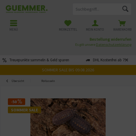
MENÜ
MERKZETTEL
MEIN KONTO
WARENKORB
Bestellung widerrufen
Es gilt unsere
Datenschutzerklärung
Treuepunkte sammeln & Geld sparen
DHL Kostenfrei ab 79€
SOMMER SALE BIS 09.08.2026
Übersicht
Rollasseln
-50
SOMMER SALE