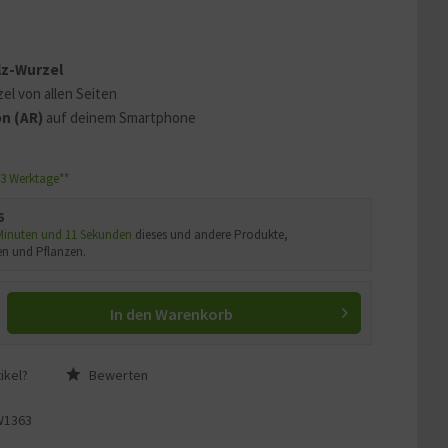
 erklären
ass Ihre Daten an YouTube
lz-Wurzel
ass Sie die
Datenschutzerklärung
el von allen Seiten
n (AR)
auf deinem Smartphone
1-3 Werktage**
6
 Minuten und 10 Sekunden
dieses und andere Produkte,
n und Pflanzen.
In den
Warenkorb
ikel?
Bewerten
W1363