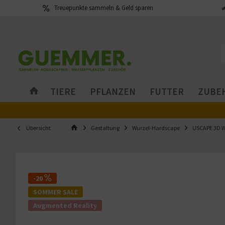
Treuepunkte sammeln & Geld sparen
TIERE
PFLANZEN
FUTTER
ZUBEH
Übersicht
Gestaltung
Wurzel-Hardscape
USCAPE 3D W
-20
SOMMER SALE
Augmented Reality