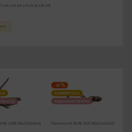
37 cm
x
15 cm
x
9 cm
(L x B x H)
1
ern
-20
ALE
SOMMER SALE
 Reality
Augmented Reality
D Nr. 1095 (41x32x16cm)
Flusswurzel 3D Nr. 825 (40x12x12cm)