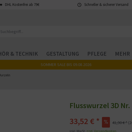
DHL Kostenfrei ab 79€
Schneller & sicherer Versand
ÖR & TECHNIK
GESTALTUNG
PFLEGE
MEHR
SOMMER SALE BIS 09.08.2026
urzeln
Flusswurzel 3D Nr.
33,52 € *
41,90 € *
(
inkl. MwSt.
zzgl. Versandkosten