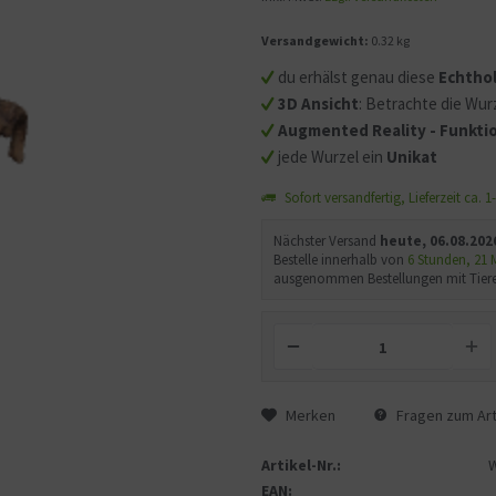
Versandgewicht:
0.32 kg
Mit dem Aufruf des Videos
Sie sich einverstanden, d
du erhälst genau diese
Echtho
übermittelt werden und d
3D Ansicht
: Betrachte die Wurz
gelesen haben.
Augmented Reality - Funktio
jede Wurzel ein
Unikat
Sofort versandfertig, Lieferzeit ca. 
Nächster Versand
heute, 06.08.202
Bestelle innerhalb von
6 Stunden, 21
ausgenommen Bestellungen mit Tiere
Merken
Fragen zum Art
Artikel-Nr.:
EAN: