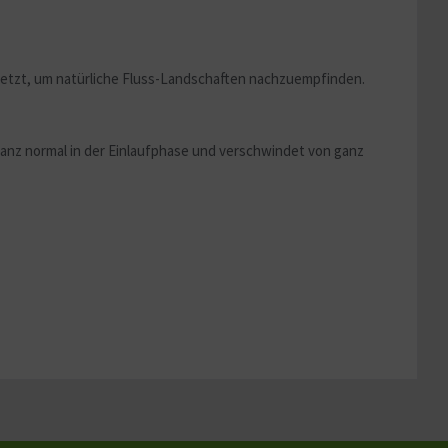
Aktiv
Aktiv
setzt, um natürliche Fluss-Landschaften nachzuempfinden.
ganz normal in der Einlaufphase und verschwindet von ganz