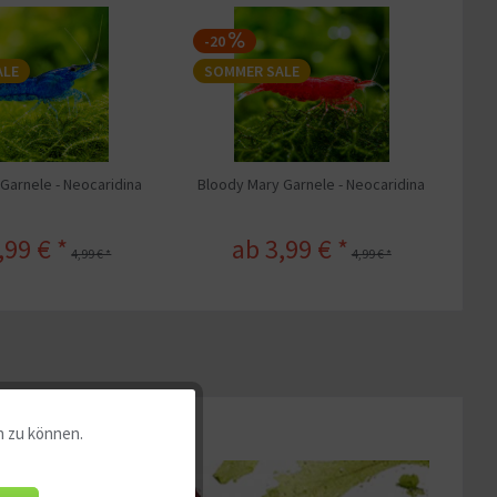
-20
ALE
SOMMER SALE
Garnele - Neocaridina
Bloody Mary Garnele - Neocaridina
,99 € *
ab 3,99 € *
4,99 € *
4,99 € *
n zu können.
Aktiv