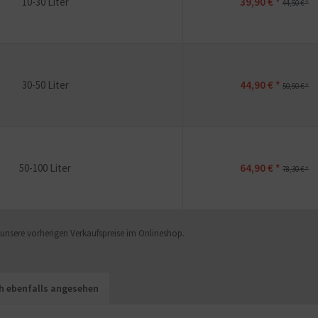
10-30 Liter
39,90 € *
44,50 € *
30-50 Liter
44,90 € *
50,50 € *
50-100 Liter
64,90 € *
78,30 € *
f unsere vorherigen Verkaufspreise im Onlineshop.
h ebenfalls angesehen