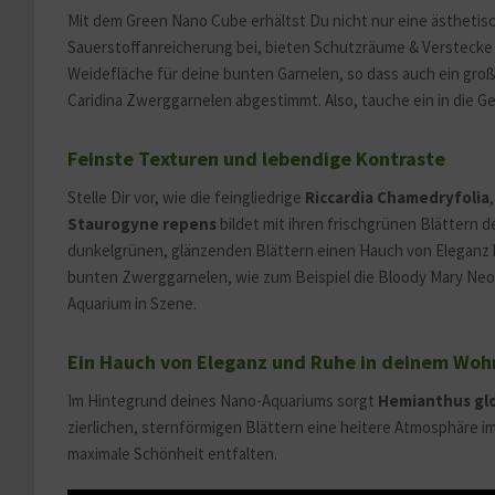
Mit dem Green Nano Cube erhältst Du nicht nur eine ästheti
Sauerstoffanreicherung bei, bieten Schutzräume & Verstecke 
Weidefläche für deine bunten Garnelen, so dass auch ein gr
Caridina Zwerggarnelen abgestimmt. Also, tauche ein in die G
Feinste Texturen und lebendige Kontraste
Stelle Dir vor, wie die feingliedrige
Riccardia Chamedryfolia
Staurogyne repens
bildet mit ihren frischgrünen Blättern 
dunkelgrünen, glänzenden Blättern einen Hauch von Eleganz 
bunten Zwerggarnelen, wie zum Beispiel die Bloody Mary Neoc
Aquarium in Szene.
Ein Hauch von Eleganz und Ruhe in deinem Wohn
Im Hintegrund deines Nano-Aquariums sorgt
Hemianthus gl
zierlichen, sternförmigen Blättern eine heitere Atmosphäre im
maximale Schönheit entfalten.