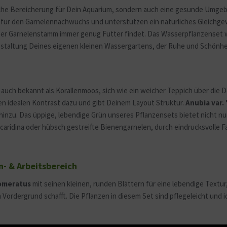
sche Bereicherung für Dein Aquarium, sondern auch eine gesunde Umgeb
für den Garnelennachwuchs und unterstützen ein natürliches Gleichgew
oßer Garnelenstamm immer genug Futter findet. Das Wasserpflanzenset w
estaltung Deines eigenen kleinen Wassergartens, der Ruhe und Schönhei
, auch bekannt als Korallenmoos, sich wie ein weicher Teppich über die
den idealen Kontrast dazu und gibt Deinem Layout Struktur.
Anubia var. 
hinzu.
Das üppige, lebendige Grün unseres Pflanzensets bietet nicht n
aridina oder hübsch gestreifte Bienengarnelen, durch eindrucksvolle F
- & Arbeitsbereich
omeratus
mit seinen kleinen, runden Blättern für eine lebendige Textu
 Vordergrund schafft. Die Pflanzen in diesem Set sind pflegeleicht und