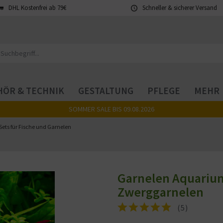
DHL Kostenfrei ab 79€
Schneller & sicherer Versand
ÖR & TECHNIK
GESTALTUNG
PFLEGE
MEHR
SOMMER SALE BIS 09.08.2026
Sets für Fische und Garnelen
Garnelen Aquarium 
Zwerggarnelen
(
5
)