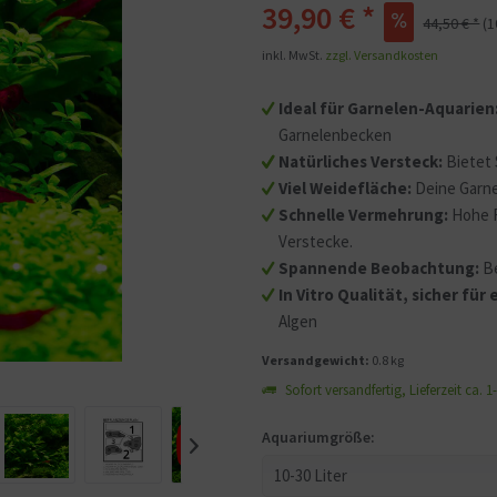
39,90 € *
44,50 € *
(
Mit dem Aufruf des Videos
inkl. MwSt.
zzgl. Versandkosten
Sie sich einverstanden, d
übermittelt werden und d
Ideal für Garnelen-Aquarien
gelesen haben.
Garnelenbecken
Natürliches Versteck:
Bietet
Viel Weidefläche:
Deine Garne
Schnelle Vermehrung:
Hohe 
Verstecke.
Spannende Beobachtung:
B
In Vitro Qualität, sicher fü
Algen
Versandgewicht:
0.8 kg
Sofort versandfertig, Lieferzeit ca. 
Aquariumgröße: