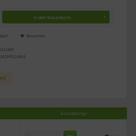
In den
Warenkorb
ikel?
Bewerten
GG11607
4262395114618
1
ern
Bestellmenge