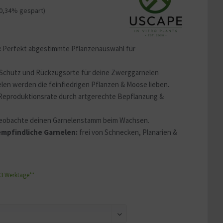
10,34% gespart)
 erklären
ass Ihre Daten an YouTube
ass Sie die
Datenschutzerklärung
:
Perfekt abgestimmte Pflanzenauswahl für
 Schutz und Rückzugsorte für deine Zwerggarnelen
len werden die feinfiedrigen Pflanzen & Moose lieben.
Reproduktionsrate durch artgerechte Bepflanzung &
eobachte deinen Garnelenstamm beim Wachsen.
r empfindliche Garnelen:
frei von Schnecken, Planarien &
1-3 Werktage**