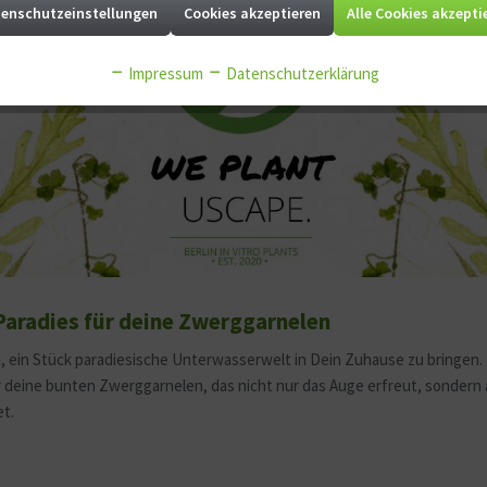
enschutzeinstellungen
Cookies akzeptieren
Alle Cookies akzepti
Impressum
Datenschutzerklärung
aradies für deine Zwerggarnelen
 ein Stück paradiesische Unterwasserwelt in Dein Zuhause zu bringen. 
 deine bunten Zwerggarnelen, das nicht nur das Auge erfreut, sondern
et.