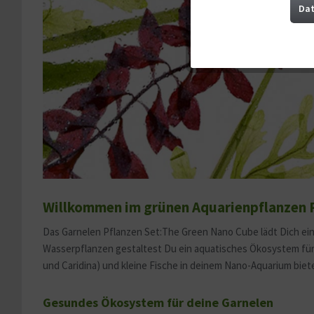
Marketing
Dat
Tracking
Service
Sonstige
Willkommen im grünen Aquarienpflanzen P
Das Garnelen Pflanzen Set:The Green Nano Cube lädt Dich ein,
Wasserpflanzen gestaltest Du ein aquatisches Ökosystem für
und Caridina) und kleine Fische in deinem Nano-Aquarium biet
Gesundes Ökosystem für deine Garnelen