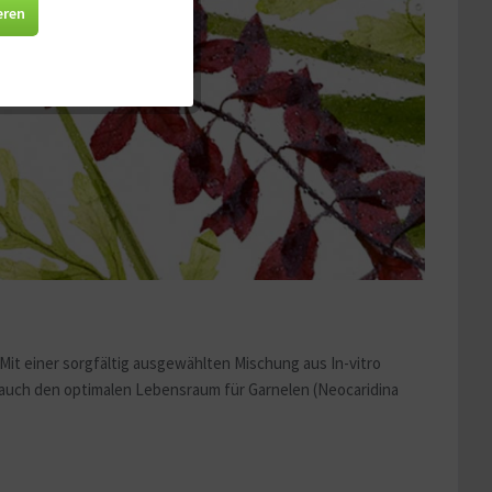
Aktiv
eren
Aktiv
Aktiv
Aktiv
Mit einer sorgfältig ausgewählten Mischung aus In-vitro
 auch den optimalen Lebensraum für Garnelen (Neocaridina