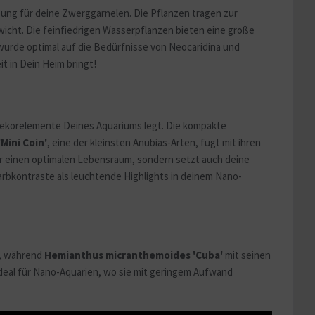
ung für deine Zwerggarnelen. Die Pflanzen tragen zur
icht. Die feinfiedrigen Wasserpflanzen bieten eine große
urde optimal auf die Bedürfnisse von Neocaridina und
t in Dein Heim bringt!
 Dekorelemente Deines Aquariums legt. Die kompakte
'Mini Coin'
, eine der kleinsten Anubias-Arten, fügt mit ihren
ur einen optimalen Lebensraum, sondern setzt auch deine
arbkontraste als leuchtende Highlights in deinem Nano-
r, während
Hemianthus micranthemoides 'Cuba'
mit seinen
 ideal für Nano-Aquarien, wo sie mit geringem Aufwand