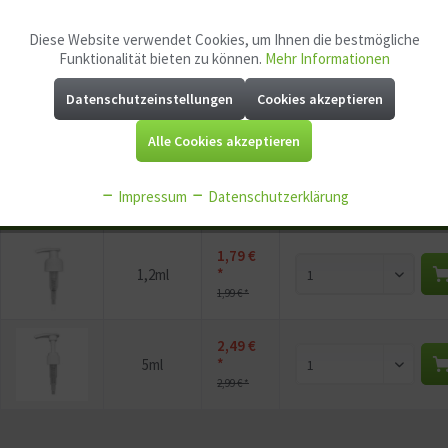
Artikel-Nr.:
GG10650
Diese Website verwendet Cookies, um Ihnen die bestmögliche
Aktiv
Funktionale
EAN:
9355478926507
Funktionalität bieten zu können.
Mehr Informationen
Mindestabnahme:
1
Datenschutzeinstellungen
Cookies akzeptieren
Aktiv
Marketing
P
Jetzt
Bonuspunkte sichern
Alle Cookies akzeptieren
Aktiv
Tracking
Impressum
Datenschutzerklärung
Vorschau
Variante
Preis
Bestellmen
Aktiv
Service
1,79 €
*
1,2ml
Aktiv
Sonstige
1,99 € *
2,49 €
*
5ml
2,99 € *