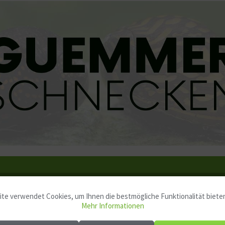
Neritina pulligera
te verwendet Cookies, um Ihnen die bestmögliche Funktionalität biete
Mehr Informationen
Napfschnecke, Anthrazit-Napfschnecke, Stahlhelmschnec