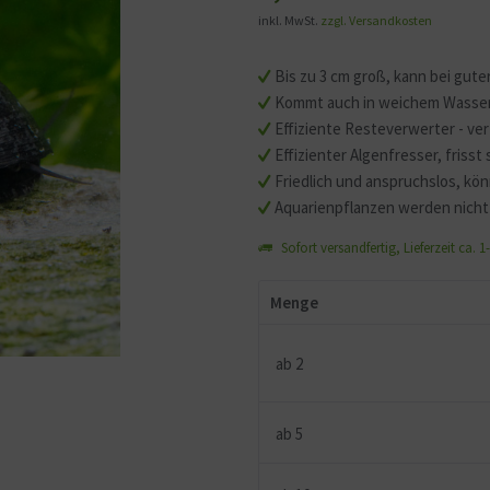
inkl. MwSt.
zzgl. Versandkosten
Bis zu 3 cm groß, kann bei gute
Kommt auch in weichem Wasser 
Effiziente Resteverwerter - ve
Effizienter Algenfresser, friss
Friedlich und anspruchslos, kö
Aquarienpflanzen werden nich
Sofort versandfertig, Lieferzeit ca. 
Menge
ab
2
ab
5