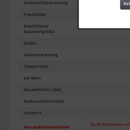
Marketing
Herkunft/Verbreitung
Dat
Population
Tracking
Empfohlene
Aquariengröße
Service
Größe
Alterserwartung
Sonstige
Temperatur
pH-Wert
Gesamthärte (GH)
Karbonathärte (KH)
Leitwert
Da die Schnecken sehr
Versandinformationen