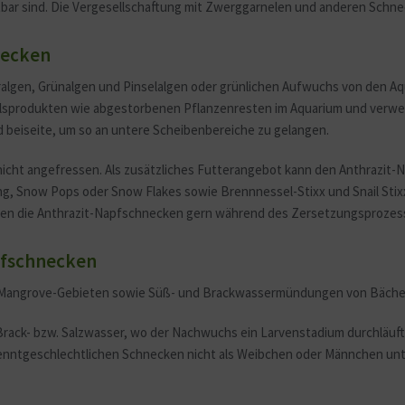
ftbar sind. Die Vergesellschaftung mit Zwerggarnelen und anderen Schn
necken
algen, Grünalgen und Pinselalgen oder grünlichen Aufwuchs von den Aqu
llsprodukten wie abgestorbenen Pflanzenresten im Aquarium und verwer
beiseite, um so an untere Scheibenbereiche zu gelangen.
cht angefressen. Als zusätzliches Futterangebot kann den Anthrazit-Na
ng, Snow Pops oder Snow Flakes sowie Brennnessel-Stixx und Snail Sti
den die Anthrazit-Napfschnecken gern während des Zersetzungsprozes
pfschnecken
en Mangrove-Gebieten sowie Süß- und Brackwassermündungen von Bächen
rack- bzw. Salzwasser, wo der Nachwuchs ein Larvenstadium durchläuft.
nntgeschlechtlichen Schnecken nicht als Weibchen oder Männchen unte