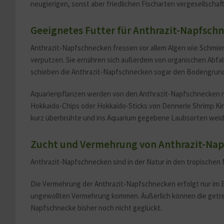
neugierigen, sonst aber friedlichen Fischarten vergesellscha
Geeignetes Futter für Anthrazit-Napfsch
Anthrazit-Napfschnecken fressen vor allem Algen wie Schmier
verputzen. Sie ernähren sich außerdem von organischen Abfa
schieben die Anthrazit-Napfschnecken sogar den Bodengrund 
Aquarienpflanzen werden von den Anthrazit-Napfschnecken ni
Hokkaido-Chips oder Hokkaido-Sticks von Dennerle Shrimp Ki
kurz überbrühte und ins Aquarium gegebene Laubsorten wei
Zucht und Vermehrung von Anthrazit-Na
Anthrazit-Napfschnecken sind in der Natur in den tropisch
Die Vermehrung der Anthrazit-Napfschnecken erfolgt nur im B
ungewollten Vermehrung kommen. Äußerlich können die getre
Napfschnecke bisher noch nicht geglückt.