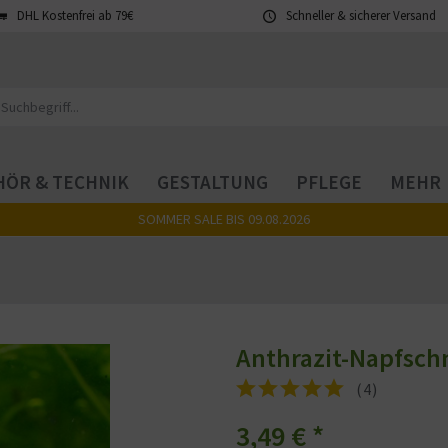
DHL Kostenfrei ab 79€
Schneller & sicherer Versand
ÖR & TECHNIK
GESTALTUNG
PFLEGE
MEHR
SOMMER SALE BIS 09.08.2026
Anthrazit-Napfschn
(
4
)
3,49 €
*