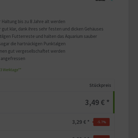
r Haltung bis zu 8 Jahre alt werden
gut klar, dank ihres sehr festen und dicken Gehäuses
rtilgen Futterreste und halten das Aquarium sauber
t sogar die hartnäckigen Punktalgen
nnen gut vergesellschaftet werden
t angefressen
1-3 Werktage**
Stückpreis
3,49 € *
3,29 € *
-5.7
%