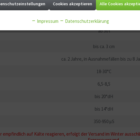
Südostasien
enschutzeinstellungen
Cookies akzeptieren
Alle Cookies akzepti
Wildform
Impressum
Datenschutzerklärung
ab 30 l
bis ca. 3 cm
ca. 2 Jahre, in Ausnahmefällen bis zu 8 J
18-30°C
6,5-8,5
bis 20°dH
bis 14°dH
350-950 µS
 empfindlich auf Kälte reagieren, erfolgt der Versand im Winter ausschl
Expressversand.