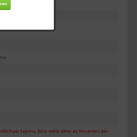
Aktiv
eren
Aktiv
Aktiv
Aktiv
ahre
ießlich per Express. Bitte wähle daher als Versandart den