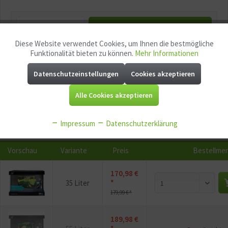
In den
Warenkorb
Diese Website verwendet Cookies, um Ihnen die bestmögliche
Aktiv
Funktionale
Funktionalität bieten zu können.
Mehr Informationen
Merken
Fragen zum Artikel?
Datenschutzeinstellungen
Cookies akzeptieren
Aktiv
Marketing
Artikel-Nr.:
GG12081
EAN:
4043366010111
Alle Cookies akzeptieren
Mindestabnahme:
1
Aktiv
Tracking
Impressum
Datenschutzerklärung
Aktiv
Service
Vorschau
Variante
Preis
Bestellme
Aktiv
Sonstige
170,98 €
*
35 Liter
179,99 € *
189,98 €