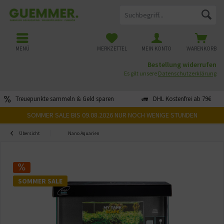
MENÜ
MERKZETTEL
MEIN KONTO
WARENKORB
Bestellung widerrufen
Es gilt unsere
Datenschutzerklärung
Treuepunkte sammeln & Geld sparen
DHL Kostenfrei ab 79€
SOMMER SALE BIS 09.08.2026 NUR NOCH WENIGE STUNDEN
Übersicht
Nano Aquarien
SOMMER SALE