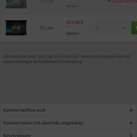
*
55 Liter
Derzeit nicht v
199,99 € *
237,48 €
*
70 Liter
249,99 € *
Alle Preise inkl. MwSt. und zzgl.
Versandkosten
. Streichpreise beziehen sich auf
unsere vorherigen Verkaufspreise im Onlineshop.
Kunden kauften auch
Kunden haben sich ebenfalls angesehen
Beschreibung