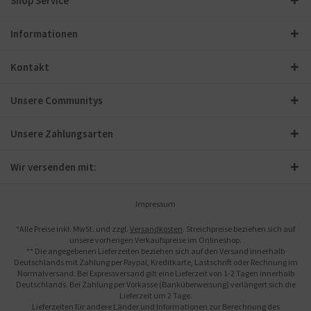
Shop Service
Informationen
Kontakt
Unsere Communitys
Unsere Zahlungsarten
Wir versenden mit:
Impressum
*Alle Preise inkl. MwSt. und zzgl.
Versandkosten
. Streichpreise beziehen sich auf
unsere vorherigen Verkaufspreise im Onlineshop.
** Die angegebenen Lieferzeiten beziehen sich auf den Versand innerhalb
Deutschlands mit Zahlung per Paypal, Kreditkarte, Lastschrift oder Rechnung im
Normalversand. Bei Expressversand gilt eine Lieferzeit von 1-2 Tagen innerhalb
Deutschlands. Bei Zahlung per Vorkasse (Banküberweisung) verlängert sich die
Lieferzeit um 2 Tage.
Lieferzeiten für andere Länder und Informationen zur Berechnung des