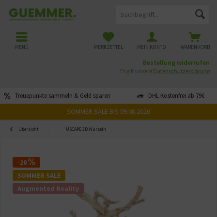
MENÜ
MERKZETTEL
MEIN KONTO
WARENKORB
Bestellung widerrufen
Es gilt unsere
Datenschutzerklärung
Treuepunkte sammeln & Geld sparen
DHL Kostenfrei ab 79€
SOMMER SALE BIS 09.08.2026
Übersicht
USCAPE 3D Wurzeln
-20
SOMMER SALE
Augmented Reality