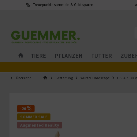
Treuepunkte sammeln & Geld sparen
TIERE
PFLANZEN
FUTTER
ZUBEH
Übersicht
Gestaltung
Wurzel-Hardscape
USCAPE 3D W
-20
SOMMER SALE
Augmented Reality