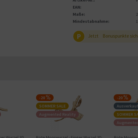
Artikel-Nr.:
EAN:
Maße:
Mindestabnahme:
P
Jetzt
Bonuspunkte sich
-20
-20
SOMMER SALE
Ausverkauf
Augmented Reality
SOMMER S
Augmented
ger Wurzel 3D
Rote Moorwurzel - Finger Wurzel 3D
Rote Moorwur