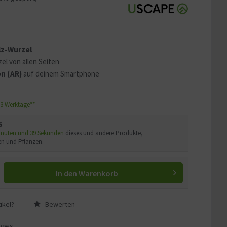
 erklären
ass Ihre Daten an YouTube
ass Sie die
Datenschutzerklärung
lz-Wurzel
el von allen Seiten
n (AR)
auf deinem Smartphone
1-3 Werktage**
6
Minuten und 38 Sekunden
dieses und andere Produkte,
n und Pflanzen.
In den
Warenkorb
ikel?
Bewerten