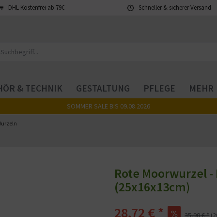
DHL Kostenfrei ab 79€
Schneller & sicherer Versand
ÖR & TECHNIK
GESTALTUNG
PFLEGE
MEHR
SOMMER SALE BIS 09.08.2026
urzeln
Rote Moorwurzel - 
(25x16x13cm)
28,72 € *
35,90 € *
(