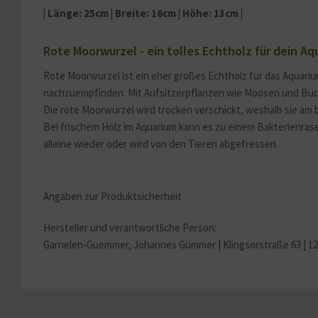
| Länge: 25cm | Breite: 16cm | Höhe: 13cm |
Service
Rote Moorwurzel - ein tolles Echtholz für dein Aq
Sonstige
Rote Moorwurzel ist ein eher großes Echtholz für das Aquar
nachzuempfinden. Mit Aufsitzerpflanzen wie Moosen und Buce
Die rote Moorwurzel wird trocken verschickt, weshalb sie am
Bei frischem Holz im Aquarium kann es zu einem Bakterienrase
alleine wieder oder wird von den Tieren abgefressen.
Angaben zur Produktsicherheit
Hersteller und verantwortliche Person:
Garnelen-Guemmer, Johannes Gümmer |
Klingsorstraße 63 | 1