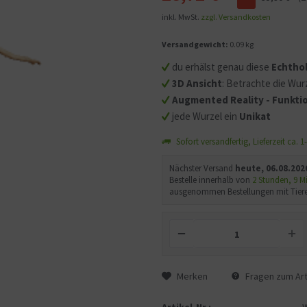
inkl. MwSt.
zzgl. Versandkosten
Mit dem Aufruf des Videos
Versandgewicht:
0.09 kg
Sie sich einverstanden, d
übermittelt werden und d
du erhälst genau diese
Echtho
gelesen haben.
3D Ansicht
: Betrachte die Wurz
Augmented Reality - Funktio
jede Wurzel ein
Unikat
Sofort versandfertig, Lieferzeit ca. 
Nächster Versand
heute, 06.08.202
Bestelle innerhalb von
2 Stunden, 9 
ausgenommen Bestellungen mit Tiere
Merken
Fragen zum Art