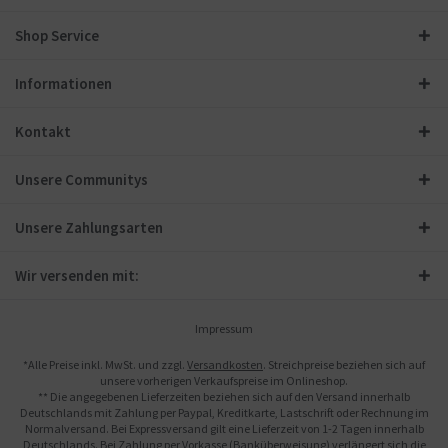
Shop Service
Informationen
Kontakt
Unsere Communitys
Unsere Zahlungsarten
Wir versenden mit:
Impressum
*Alle Preise inkl. MwSt. und zzgl.
Versandkosten
. Streichpreise beziehen sich auf
unsere vorherigen Verkaufspreise im Onlineshop.
** Die angegebenen Lieferzeiten beziehen sich auf den Versand innerhalb
Deutschlands mit Zahlung per Paypal, Kreditkarte, Lastschrift oder Rechnung im
Normalversand. Bei Expressversand gilt eine Lieferzeit von 1-2 Tagen innerhalb
Deutschlands. Bei Zahlung per Vorkasse (Banküberweisung) verlängert sich die