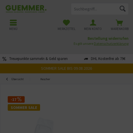
MENÜ
MERKZETTEL
MEIN KONTO
WARENKORB
Bestellung widerrufen
Es gilt unsere
Datenschutzerklärung
Treuepunkte sammeln & Geld sparen
DHL Kostenfrei ab 79€
SOMMER SALE BIS 09.08.2026
Übersicht
Kescher
-17
SOMMER SALE