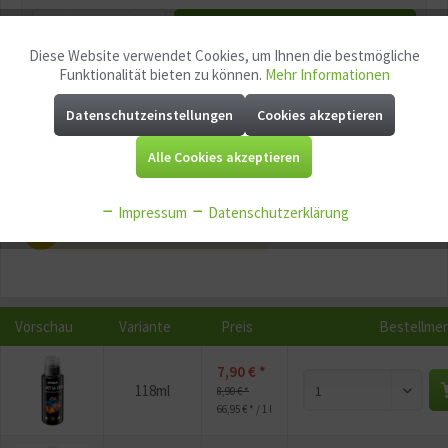
In den
Warenkorb
Diese Website verwendet Cookies, um Ihnen die bestmögliche
Aktiv
Funktionale
Funktionalität bieten zu können.
Mehr Informationen
Merken
Fragen zum Artikel?
Datenschutzeinstellungen
Cookies akzeptieren
Aktiv
Marketing
Artikel-Nr.:
GG11784
Alle Cookies akzeptieren
EAN:
4260735743948
Aktiv
Tracking
Mindestabnahme:
1
Impressum
Datenschutzerklärung
P
Jetzt
Bonuspunkte sichern
Aktiv
Service
Aktiv
Sonstige
Vorschau
Variante
Preis
Bestellme
7,90 € *
118ml
8,90 € *
66,95 € * / 1 l