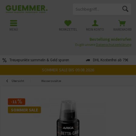
MENÜ
MERKZETTEL
MEIN KONTO
WARENKORB
Bestellung widerrufen
Es gilt unsere
Datenschutzerklärung
Treuepunkte sammeln & Geld sparen
DHL Kostenfrei ab 79€
SOMMER SALE BIS 09.08.2026
Übersicht
Wasserzusätze
-11
SOMMER SALE