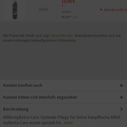
10,90 €
*
236ml
Derzeit nicht v
12,90 € *
46,19 € * / 1 l
Alle Preise inkl. MwSt. und zzgl.
Versandkosten
. Streichpreise beziehen sich auf
unsere vorherigen Verkaufspreise im Onlineshop.
Kunden kauften auch
Kunden haben sich ebenfalls angesehen
Beschreibung
ARKA myBetta-Care: Optimale Pflege für Deine Kampffische ARKA
myBetta-Care wurde speziell für...
mehr