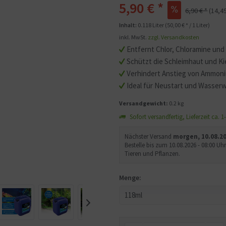
5,90 € *
6,90 € *
(14,4
Mit dem Aufruf des Videos
Inhalt:
0.118 Liter (50,00 € * / 1 Liter)
Sie sich einverstanden, d
inkl. MwSt.
zzgl. Versandkosten
übermittelt werden und d
Entfernt Chlor, Chloramine un
gelesen haben.
Schützt die Schleimhaut und K
Verhindert Anstieg von Ammoni
Ideal für Neustart und Wasser
Versandgewicht:
0.2 kg
Sofort versandfertig, Lieferzeit ca. 
Nächster Versand
morgen, 10.08.2
Bestelle bis zum 10.08.2026 - 08:00 
Tieren und Pflanzen.
Menge: