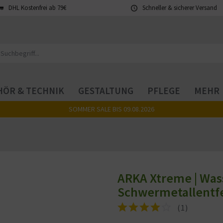
DHL Kostenfrei ab 79€
Schneller & sicherer Versand
ÖR & TECHNIK
GESTALTUNG
PFLEGE
MEHR
SOMMER SALE BIS 09.08.2026
ARKA Xtreme | Was
Schwermetallentf
(
1
)