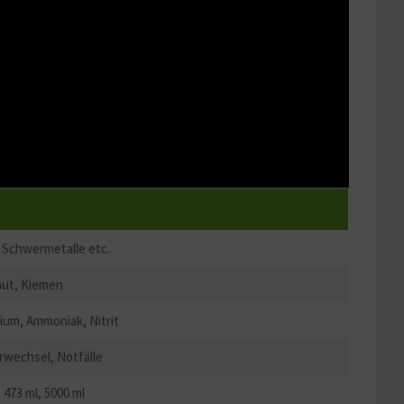
, Schwermetalle etc.
aut, Kiemen
um, Ammoniak, Nitrit
rwechsel, Notfälle
, 473 ml, 5000 ml