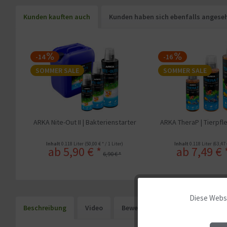
Kunden kauften auch
Kunden haben sich ebenfalls angese
-14
-16
SOMMER SALE
SOMMER SALE
ARKA Nite-Out II | Bakterienstarter
ARKA TheraP | Tierpfl
Inhalt
0.118 Liter
(50,00 € * / 1 Liter)
Inhalt
0.118 Liter
(63,47 
ab 5,90 € *
ab 7,49 € 
6,90 € *
Diese Websi
Funktionale
Beschreibung
Video
Bewertungen
1