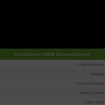
Produktdaten XTREME Wasseraubbereiter
Chlor, Chloramine
Schleimh
Anstieg von Ammoni
Neustart, Wasse
118 ml, 236 ml