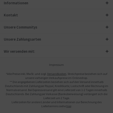
Informationen
Kontakt
Unsere Communitys
Unsere Zahlungsarten
Wir versenden mit:
Impressum
*Alle Preise inkl. MwSt. und zzgl.
Versandkosten
. Streichpreise beziehen sich auf
unsere vorherigen Verkaufspreise im Onlineshop.
** Die angegebenen Lieferzeiten beziehen sich auf den Versand innerhalb
Deutschlands mit Zahlung per Paypal, Kreditkarte, Lastschrift oder Rechnung im
Normalversand. Bei Expressversand gilt eine Lieferzeit von 1-2 Tagen innerhalb
Deutschlands. Bei Zahlung per Vorkasse (Banküberweisung) verlängert sich die
Lieferzeit um 2 Tage.
Lieferzeiten für andere Länder und Informationen zur Berechnung des
Liefertermins siehe
hier
.